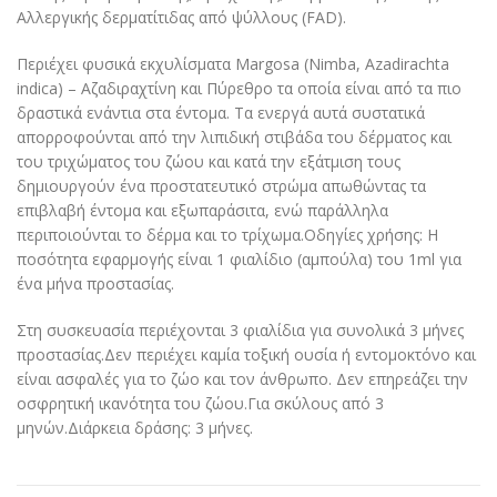
Αλλεργικής δερματίτιδας από ψύλλους (FAD).
Περιέχει φυσικά εκχυλίσματα Margosa (Nimba, Azadirachta
indica) – Αζαδιραχτίνη και Πύρεθρο τα οποία είναι από τα πιο
δραστικά ενάντια στα έντομα. Τα ενεργά αυτά συστατικά
απορροφούνται από την λιπιδική στιβάδα του δέρματος και
του τριχώματος του ζώου και κατά την εξάτμιση τους
δημιουργούν ένα προστατευτικό στρώμα απωθώντας τα
επιβλαβή έντομα και εξωπαράσιτα, ενώ παράλληλα
περιποιούνται το δέρμα και το τρίχωμα.Οδηγίες χρήσης: Η
ποσότητα εφαρμογής είναι 1 φιαλίδιο (αμπούλα) του 1ml για
ένα μήνα προστασίας.
Στη συσκευασία περιέχονται 3 φιαλίδια για συνολικά 3 μήνες
προστασίας.Δεν περιέχει καμία τοξική ουσία ή εντομοκτόνο και
είναι ασφαλές για το ζώο και τον άνθρωπο. Δεν επηρεάζει την
οσφρητική ικανότητα του ζώου.Για σκύλους από 3
μηνών.Διάρκεια δράσης: 3 μήνες.