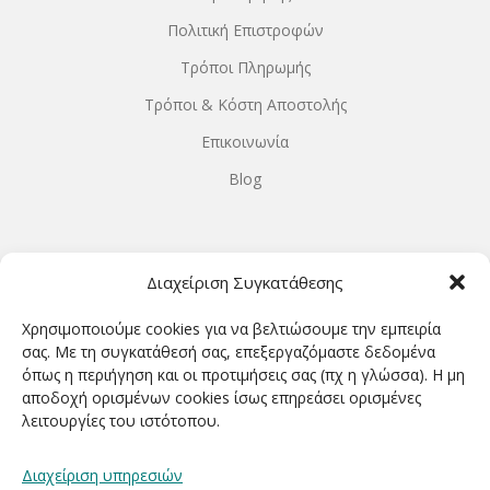
Πολιτική Επιστροφών
Τρόποι Πληρωμής
Τρόποι & Κόστη Αποστολής
Επικοινωνία
Blog
ΩΡΆΡΙΟ ΛΕΙΤΟΥΡΓΊΑΣ
Διαχείριση Συγκατάθεσης
ΔΕΥΤΕΡΑ-ΤΕΤΑΡΤΗ 9.00-18.00
Χρησιμοποιούμε cookies για να βελτιώσουμε την εμπειρία
ΤΡΙΤΗ-ΠΕΜΠΤΗ-ΠΑΡΑΣΚΕΥΗ 9.00-20.00
σας. Με τη συγκατάθεσή σας, επεξεργαζόμαστε δεδομένα
όπως η περιήγηση και οι προτιμήσεις σας (πχ η γλώσσα). Η μη
ΣΑΒΒΑΤΟ 9.00-15.00
αποδοχή ορισμένων cookies ίσως επηρεάσει ορισμένες
λειτουργίες του ιστότοπου.
ΕΓΓΡΑΦΕΊΤΕ ΓΙΑ ΝΑ ΛΑΜΒΆΝΕΤΕ ΠΡΏΤΟΙ NΈΑ &
Διαχείριση υπηρεσιών