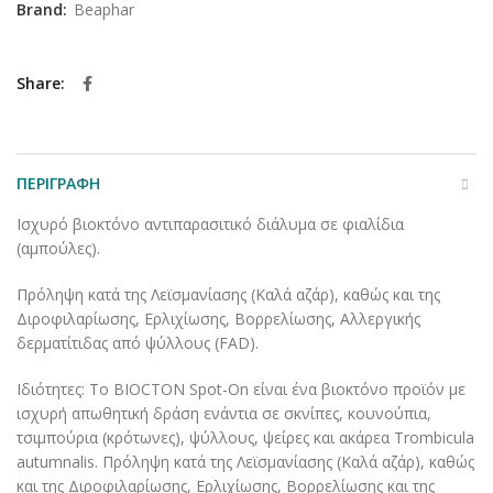
Brand:
Beaphar
Share
ΠΕΡΙΓΡΑΦΉ
Ισχυρό βιοκτόνο αντιπαρασιτικό διάλυμα σε φιαλίδια
(αμπούλες).
Πρόληψη κατά της Λεϊσμανίασης (Καλά αζάρ), καθώς και της
Διροφιλαρίωσης, Ερλιχίωσης, Βορρελίωσης, Αλλεργικής
δερματίτιδας από ψύλλους (FAD).
Ιδιότητες: To BIOCTON Spot-On είναι ένα βιοκτόνο προϊόν με
ισχυρή απωθητική δράση ενάντια σε σκνίπες, κουνούπια,
τσιμπούρια (κρότωνες), ψύλλους, ψείρες και ακάρεα Trombicula
autumnalis. Πρόληψη κατά της Λεϊσμανίασης (Καλά αζάρ), καθώς
και της Διροφιλαρίωσης, Ερλιχίωσης, Βορρελίωσης και της