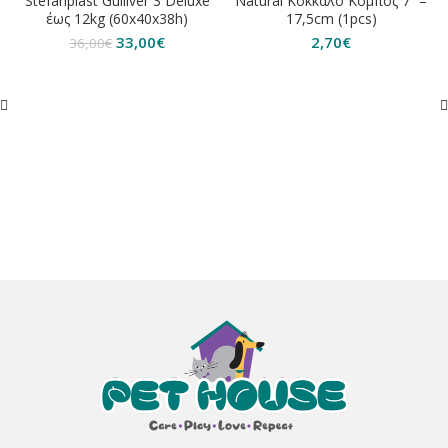
Stefanplast Gulliver 3 Deluxe
Natural Κόκκαλο Κόμπος 7” –
έως 12kg (60x40x38h)
17,5cm (1pcs)
Original
Η
33,00
€
2,70
€
36,00
€
price
τρέχουσα
was:
τιμή
36,00€.
είναι:
33,00€.