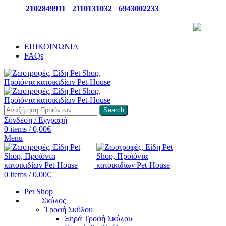
ΤΗΛ:
2102849911
-
2110131032
-
6943002233
ΠΑΡΑΛΑΒΕΤΕ ΤΗΝ ΠΑΡΑΓΓΕΛΙΑ ΣΑΣ 24/7
ΕΠΙΚΟΙΝΩΝΙΑ
FAQs
Search
Σύνδεση / Εγγραφή
0
items
/
0,00
€
Menu
0
items
/
0,00
€
Pet Shop
Σκύλος
Τροφή Σκύλου
Ξηρά Τροφή Σκύλου