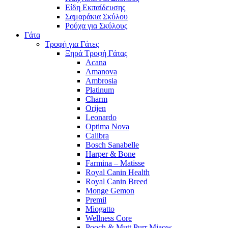
Είδη Εκπαίδευσης
Σαμαράκια Σκύλου
Ρούχα για Σκύλους
Γάτα
Τροφή για Γάτες
Ξηρά Τροφή Γάτας
Acana
Amanova
Ambrosia
Platinum
Charm
Orijen
Leonardo
Optima Nova
Calibra
Bosch Sanabelle
Harper & Bone
Farmina – Matisse
Royal Canin Health
Royal Canin Breed
Monge Gemon
Premil
Miogatto
Wellness Core
Pooch & Mutt Purr Miaow