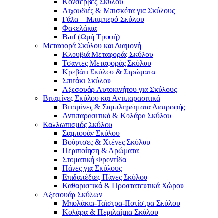
Κονσέρβες Σκύλου
Λιχουδιές & Μπισκότα για Σκύλους
Γάλα – Μπιμπερό Σκύλου
Φακελάκια
Barf (Ωμή Τροφή)
Μεταφορά Σκύλου και Διαμονή
Κλουβιά Μεταφοράς Σκύλου
Τσάντες Μεταφοράς Σκύλου
Κρεβάτι Σκύλου & Στρώματα
Σπιτάκι Σκύλου
Αξεσουάρ Αυτοκινήτου για Σκύλους
Βιταμίνες Σκύλου και Αντιπαρασιτικά
Βιταμίνες & Συμπληρώματα Διατροφής
Αντιπαρασιτικά & Κολάρα Σκύλου
Καλλωπισμός Σκύλου
Σαμπουάν Σκύλου
Βούρτσες & Χτένες Σκύλου
Περιποίηση & Αρώματα
Στοματική Φροντίδα
Πάνες για Σκύλους
Επιδαπέδιες Πάνες Σκύλου
Καθαριστικά & Προστατευτικά Χώρου
Αξεσουάρ Σκύλων
Μπολάκια-Ταϊστρα-Ποτίστρα Σκύλου
Κολάρα & Περιλαίμια Σκύλου