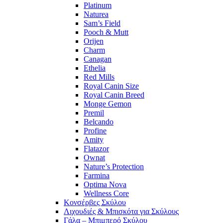
Platinum
Naturea
Sam’s Field
Pooch & Mutt
Orijen
Charm
Canagan
Ethelia
Red Mills
Royal Canin Size
Royal Canin Breed
Monge Gemon
Premil
Belcando
Profine
Amity
Flatazor
Ownat
Nature’s Protection
Farmina
Optima Nova
Wellness Core
Κονσέρβες Σκύλου
Λιχουδιές & Μπισκότα για Σκύλους
Γάλα – Μπιμπερό Σκύλου