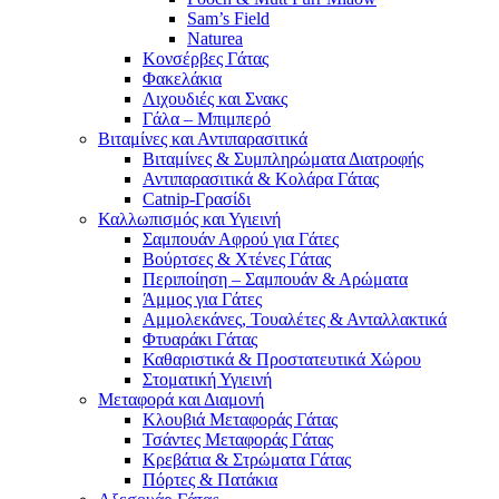
Sam’s Field
Naturea
Κονσέρβες Γάτας
Φακελάκια
Λιχουδιές και Σνακς
Γάλα – Μπιμπερό
Βιταμίνες και Αντιπαρασιτικά
Βιταμίνες & Συμπληρώματα Διατροφής
Αντιπαρασιτικά & Κολάρα Γάτας
Catnip-Γρασίδι
Καλλωπισμός και Υγιεινή
Σαμπουάν Αφρού για Γάτες
Βούρτσες & Χτένες Γάτας
Περιποίηση – Σαμπουάν & Αρώματα
Άμμος για Γάτες
Αμμολεκάνες, Τουαλέτες & Ανταλλακτικά
Φτυαράκι Γάτας
Καθαριστικά & Προστατευτικά Χώρου
Στοματική Υγιεινή
Μεταφορά και Διαμονή
Κλουβιά Μεταφοράς Γάτας
Τσάντες Μεταφοράς Γάτας
Κρεβάτια & Στρώματα Γάτας
Πόρτες & Πατάκια