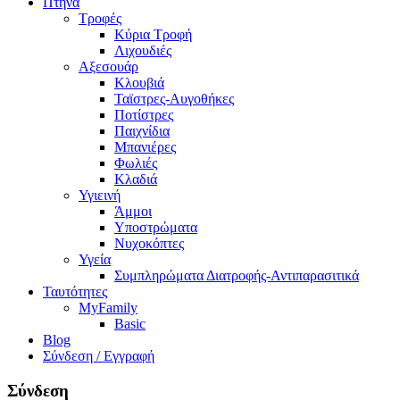
Πτηνά
Τροφές
Κύρια Τροφή
Λιχουδιές
Αξεσουάρ
Κλουβιά
Ταϊστρες-Αυγοθήκες
Ποτίστρες
Παιχνίδια
Μπανιέρες
Φωλιές
Κλαδιά
Υγιεινή
Άμμοι
Υποστρώματα
Νυχοκόπτες
Υγεία
Συμπληρώματα Διατροφής-Αντιπαρασιτικά
Ταυτότητες
MyFamily
Basic
Blog
Σύνδεση / Εγγραφή
Σύνδεση