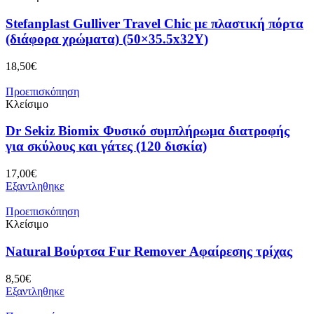
Stefanplast Gulliver Travel Chic με πλαστική πόρτα
(διάφορα χρώματα) (50×35.5x32Y)
18,50
€
Προεπισκόπηση
Κλείσιμο
Dr Sekiz Biomix Φυσικό συμπλήρωμα διατροφής
για σκύλους και γάτες (120 δισκία)
17,00
€
Εξαντληθηκε
Προεπισκόπηση
Κλείσιμο
Natural Βούρτσα Fur Remover Αφαίρεσης τρίχας
8,50
€
Εξαντληθηκε