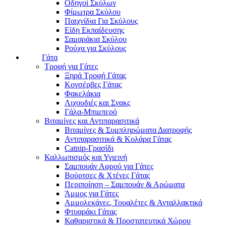
Οδηγοί Σκύλων
Φίμωτρα Σκύλου
Παιχνίδια Για Σκύλους
Είδη Εκπαίδευσης
Σαμαράκια Σκύλου
Ρούχα για Σκύλους
Γάτα
Τροφή για Γάτες
Ξηρά Τροφή Γάτας
Κονσέρβες Γάτας
Φακελάκια
Λιχουδιές και Σνακς
Γάλα-Μπιμπερό
Βιταμίνες και Αντιπαρασιτικά
Βιταμίνες & Συμπληρώματα Διατροφής
Αντιπαρασιτικά & Κολάρα Γάτας
Catnip-Γρασίδι
Καλλωπισμός και Υγιεινή
Σαμπουάν Αφρού για Γάτες
Βούρτσες & Χτένες Γάτας
Περιποίηση – Σαμπουάν & Αρώματα
Άμμος για Γάτες
Αμμολεκάνες, Τουαλέτες & Ανταλλακτικά
Φτυαράκι Γάτας
Καθαριστικά & Προστατευτικά Χώρου