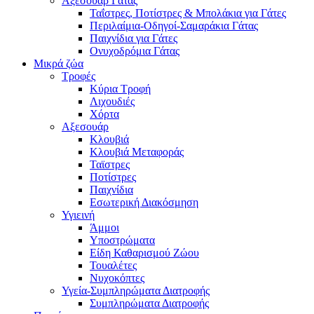
Αξεσουάρ Γάτας
Ταΐστρες, Ποτίστρες & Μπολάκια για Γάτες
Περιλαίμια-Οδηγοί-Σαμαράκια Γάτας
Παιχνίδια για Γάτες
Ονυχοδρόμια Γάτας
Μικρά ζώα
Τροφές
Κύρια Τροφή
Λιχουδιές
Χόρτα
Αξεσουάρ
Κλουβιά
Κλουβιά Μεταφοράς
Ταϊστρες
Ποτίστρες
Παιχνίδια
Εσωτερική Διακόσμηση
Υγιεινή
Άμμοι
Υποστρώματα
Είδη Καθαρισμού Ζώου
Τουαλέτες
Νυχοκόπτες
Υγεία-Συμπληρώματα Διατροφής
Συμπληρώματα Διατροφής