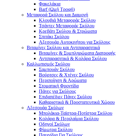
Φακελάκια
Barf (Ωμή Τροφή)
Μεταφορά Σκύλου και Διαμονή
Κλουβιά Μεταφοράς Σκύλου
Τσάντες Μεταφοράς Σκύλου
Κρεβάτι Σκύλου & Στρώματα
Σπιτάκι Σκύλου
Αξεσουάρ Αυτοκινήτου για Σκύλους
Βιταμίνες Σκύλου και Αντιπαρασιτικά
Βιταμίνες & Συμπληρώματα Διατροφής
Αντιπαρασιτικά & Κολάρα Σκύλου
Καλλωπισμός Σκύλου
Σαμπουάν Σκύλου
Βούρτσες & Χτένες Σκύλου
Περιποίηση & Αρώματα
Στοματική Φροντίδα
Πάνες για Σκύλους
Επιδαπέδιες Πάνες Σκύλου
Καθαριστικά & Προστατευτικά Χώρου
Αξεσουάρ Σκύλων
Μπολάκια-Ταϊστρα-Ποτίστρα Σκύλου
Κολάρα & Περιλαίμια Σκύλου
Οδηγοί Σκύλων
Φίμωτρα Σκύλου
Παιχνίδια Για Σκύλους