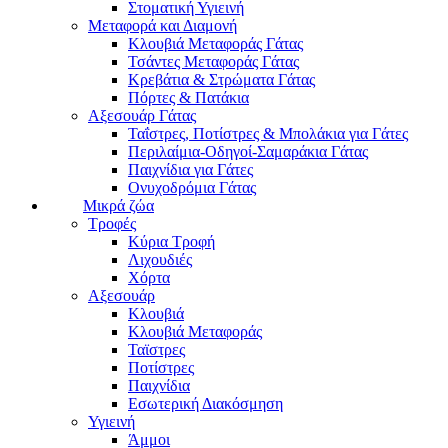
Στοματική Υγιεινή
Μεταφορά και Διαμονή
Κλουβιά Μεταφοράς Γάτας
Τσάντες Μεταφοράς Γάτας
Κρεβάτια & Στρώματα Γάτας
Πόρτες & Πατάκια
Αξεσουάρ Γάτας
Ταΐστρες, Ποτίστρες & Μπολάκια για Γάτες
Περιλαίμια-Οδηγοί-Σαμαράκια Γάτας
Παιχνίδια για Γάτες
Ονυχοδρόμια Γάτας
Μικρά ζώα
Τροφές
Κύρια Τροφή
Λιχουδιές
Χόρτα
Αξεσουάρ
Κλουβιά
Κλουβιά Μεταφοράς
Ταϊστρες
Ποτίστρες
Παιχνίδια
Εσωτερική Διακόσμηση
Υγιεινή
Άμμοι