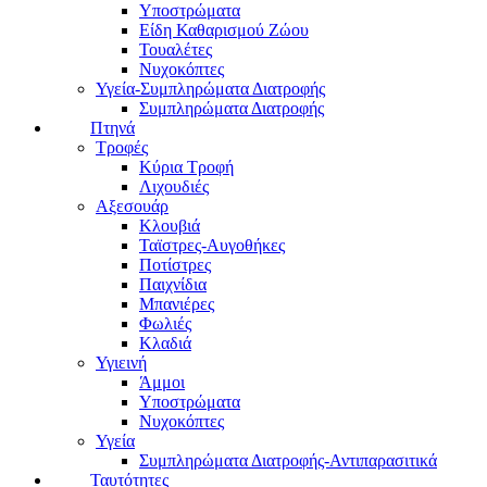
Υποστρώματα
Είδη Καθαρισμού Ζώου
Τουαλέτες
Νυχοκόπτες
Υγεία-Συμπληρώματα Διατροφής
Συμπληρώματα Διατροφής
Πτηνά
Τροφές
Κύρια Τροφή
Λιχουδιές
Αξεσουάρ
Κλουβιά
Ταϊστρες-Αυγοθήκες
Ποτίστρες
Παιχνίδια
Μπανιέρες
Φωλιές
Κλαδιά
Υγιεινή
Άμμοι
Υποστρώματα
Νυχοκόπτες
Υγεία
Συμπληρώματα Διατροφής-Αντιπαρασιτικά
Ταυτότητες