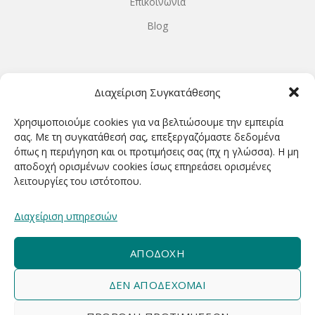
Επικοινωνία
Blog
ΩΡΆΡΙΟ ΛΕΙΤΟΥΡΓΊΑΣ
Διαχείριση Συγκατάθεσης
ΔΕΥΤΕΡΑ-ΤΕΤΑΡΤΗ 9.00-18.00
Χρησιμοποιούμε cookies για να βελτιώσουμε την εμπειρία
ΤΡΙΤΗ-ΠΕΜΠΤΗ-ΠΑΡΑΣΚΕΥΗ 9.00-20.00
σας. Με τη συγκατάθεσή σας, επεξεργαζόμαστε δεδομένα
όπως η περιήγηση και οι προτιμήσεις σας (πχ η γλώσσα). Η μη
ΣΑΒΒΑΤΟ 9.00-15.00
αποδοχή ορισμένων cookies ίσως επηρεάσει ορισμένες
λειτουργίες του ιστότοπου.
ΕΓΓΡΑΦΕΊΤΕ ΓΙΑ ΝΑ ΛΑΜΒΆΝΕΤΕ ΠΡΏΤΟΙ NΈΑ &
Διαχείριση υπηρεσιών
ΠΡΟΣΦΟΡΈΣ ΜΑΣ!
ΑΠΟΔΟΧΉ
ΔΕΝ ΑΠΟΔΈΧΟΜΑΙ