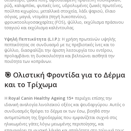
ρύζι, καλαμπόκι, φυτικές ίνες, υδρολυμένες ζωικές πρωτεΐνες,
πούλπα κιχωρίου, μεταλλικά στοιχεία, λάδι ψαριού, έλαιο
σόγιας, μαγιά, ντομάτα (πηγή λυκοπενίου),
φρουκτοολιγοσακχαρίτες (FOS), ψύλλιο, εκχύλισμα πράσινου
τσαγιού και εκχύλισμα καλέντουλας.
Υψηλή Πεπτικότητα (L.I.P.):
Η χρήση πρωτεϊνών υψηλής
πεπτικότητας σε συνδυασμό με τις πρεβιοτικές ίνες και το
ψύλλιο, διασφαλίζει την άριστη λειτουργία του εντέρου,
προλαμβάνει τη δυσκοιλιότητα και βελτιώνει αισθητά την
ποιότητα των κοπράνων.
🎯 Ολιστική Φροντίδα για το Δέρμα
και το Τρίχωμα
Η
Royal Canin Healthy Ageing 15+
περιέχει επίσης την
ιδανική αναλογία λινολεϊκού οξέος και ψευδαργύρου. Αυτός ο
συνδυασμός θρέφει το δέρμα εκ των έσω, βοηθά στην
αντιμετώπιση της ξηροδερμίας που εμφανίζεται συχνά στις
ηλικιωμένες γάτες λόγω μειωμένης περιποίησης, και
επαναφέρει τη φυσική λάμψη και απαλότητα στο τρίχωμά τους.