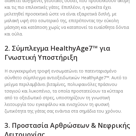
διαθέτει αυξημένες γευστικές ουσίες που προσελκύουν ακόμη
και τις πιο επιλεκτικές γάτες. Επιπλέον, η κροκέτα έχει
μελετηθεί προσεκτικά ώστε να είναι εξαιρετικά διπλή, με
μαλακή υφή στο εσωτερικό της, επιτρέποντας την εύκολη
μάσηση και κατάποση χωρίς να καταπονεί τα ευαίσθητα δόντια
και ούλα.
2. Σύμπλεγμα HealthyAge7™ για
Γνωστική Υποστήριξη
Η συγκεκριμένη τροφή ενσωματώνει το πατενταρισμένο
σύνθετο σύμπλεγμα αντιοξειδωτικών HealthyAge7™. Αυτό το
μείγμα περιλαμβάνει βιταμίνες, πολυφαινόλες πράσινου
τσαγιού και λυκοπένιο, τα οποία προστατεύουν τα κύτταρα
από το οξειδωτικό στρες, υποστηρίζουν τη γνωστική
λειτουργία του εγκεφάλου και ενισχύουν τη φυσική
ζωτικότητα της γάτας σας ενάντια στα σημάδια του χρόνου.
3.
Προστασία Αρθρώσεων & Νεφρικής
Λειτουργίας