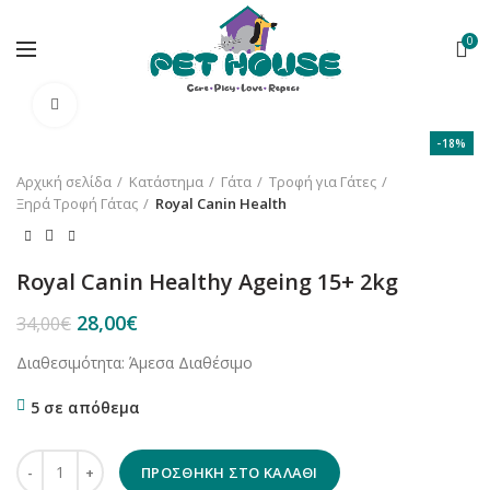
0
Κλικ για μεγέθυνση
-18%
Αρχική σελίδα
Κατάστημα
Γάτα
Τροφή για Γάτες
Ξηρά Τροφή Γάτας
Royal Canin Health
Royal Canin Healthy Ageing 15+ 2kg
Original
Η
28,00
€
34,00
€
price
τρέχουσα
Διαθεσιμότητα: Άμεσα Διαθέσιμο
was:
τιμή
34,00€.
είναι:
5 σε απόθεμα
28,00€.
Royal Canin Healthy Ageing 15+ 2kg ποσότητα
ΠΡΟΣΘΉΚΗ ΣΤΟ ΚΑΛΆΘΙ