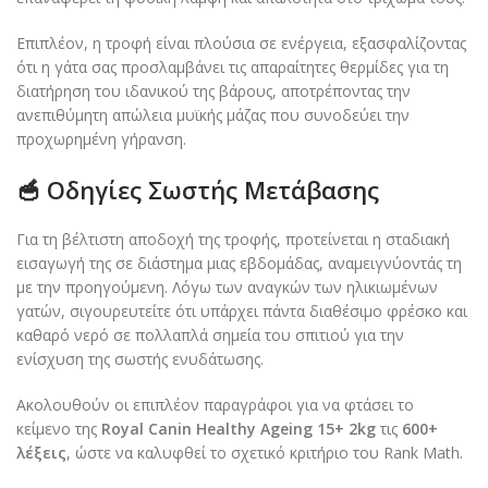
Επιπλέον, η τροφή είναι πλούσια σε ενέργεια, εξασφαλίζοντας
ότι η γάτα σας προσλαμβάνει τις απαραίτητες θερμίδες για τη
διατήρηση του ιδανικού της βάρους, αποτρέποντας την
ανεπιθύμητη απώλεια μυϊκής μάζας που συνοδεύει την
προχωρημένη γήρανση.
🥣 Οδηγίες Σωστής Μετάβασης
Για τη βέλτιστη αποδοχή της τροφής, προτείνεται η σταδιακή
εισαγωγή της σε διάστημα μιας εβδομάδας, αναμειγνύοντάς τη
με την προηγούμενη. Λόγω των αναγκών των ηλικιωμένων
γατών, σιγουρευτείτε ότι υπάρχει πάντα διαθέσιμο φρέσκο και
καθαρό νερό σε πολλαπλά σημεία του σπιτιού για την
ενίσχυση της σωστής ενυδάτωσης.
Ακολουθούν οι επιπλέον παραγράφοι για να φτάσει το
κείμενο της
Royal Canin Healthy Ageing 15+ 2kg
τις
600+
λέξεις
, ώστε να καλυφθεί το σχετικό κριτήριο του Rank Math.