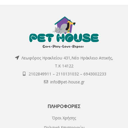
Λεωφόρος Ηρακλείου 431,Νέο Ηράκλειο Αττικής,
Τ.Κ 14122
2102849911
–
2110131032
–
6943002233
info@pet-house.gr
ΠΛΗΡΟΦΟΡΊΕΣ
Όροι Χρήσης
Πολιτική Επιστροφών