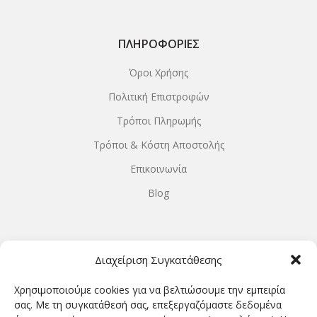
ΠΛΗΡΟΦΟΡΊΕΣ
Όροι Χρήσης
Πολιτική Επιστροφών
Τρόποι Πληρωμής
Τρόποι & Κόστη Αποστολής
Επικοινωνία
Blog
ΩΡΆΡΙΟ ΛΕΙΤΟΥΡΓΊΑΣ
Διαχείριση Συγκατάθεσης
ΔΕΥΤΕΡΑ-ΤΕΤΑΡΤΗ 9.00-18.00
Χρησιμοποιούμε cookies για να βελτιώσουμε την εμπειρία
ΤΡΙΤΗ-ΠΕΜΠΤΗ-ΠΑΡΑΣΚΕΥΗ 9.00-20.00
σας. Με τη συγκατάθεσή σας, επεξεργαζόμαστε δεδομένα