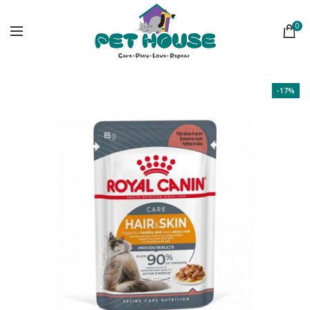
0
-17%