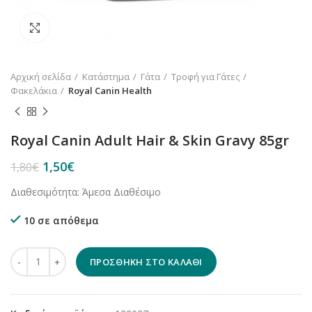
Κλικ για μεγέθυνση
Αρχική σελίδα
Κατάστημα
Γάτα
Τροφή για Γάτες
Φακελάκια
Royal Canin Health
Royal Canin Adult Hair & Skin Gravy 85gr
Original
Η
1,50
€
1,80
€
price
τρέχουσα
Διαθεσιμότητα: Άμεσα Διαθέσιμο
was:
τιμή
1,80€.
είναι:
10 σε απόθεμα
1,50€.
Royal Canin Adult Hair & Skin Gravy 85gr ποσότητα
ΠΡΟΣΘΉΚΗ ΣΤΟ ΚΑΛΆΘΙ