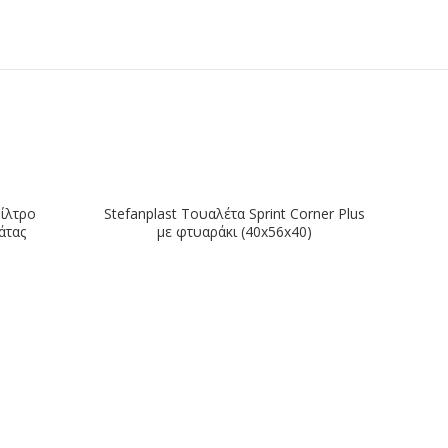
ΕΞΑΝ
Φίλτρο
Stefanplast Toυαλέτα Sprint Corner Plus
άτας
με φτυαράκι (40x56x40)