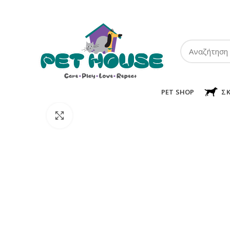
ΤΗΛ:
2102849911
-
2110131032
-
6943002233
PET SHOP
Σ
Κλικ για μεγέθυνση