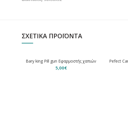
ΣΧΕΤΙΚΆ ΠΡΟΪΌΝΤΑ
ΕΞΑΝΤΛΗΘΗΚΕ
ΕΞΑΝΤΛ
Bary king Pill gun Εφαρμοστής χαπιών
Pefect Ca
5,00
€