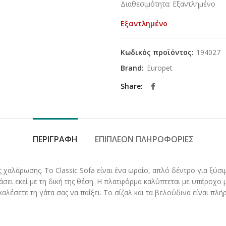
Διαθεσιμότητα: Εξαντλημένο
was:
τιμή
63,10€.
είναι:
Εξαντλημένο
56,70€
Κωδικός προϊόντος:
194027
Brand:
Europet
Share
ΠΕΡΙΓΡΑΦΉ
ΕΠΙΠΛΈΟΝ ΠΛΗΡΟΦΟΡΊΕΣ
ς χαλάρωσης. Το Classic Sofa είναι ένα ωραίο, απλό δέντρο για ξύ
δάσει εκεί με τη δική της θέση. Η πλατφόρμα καλύπτεται με υπέροχ
ροκαλέσετε τη γάτα σας να παίξει. Το σίζαλ και τα βελούδινα είναι π