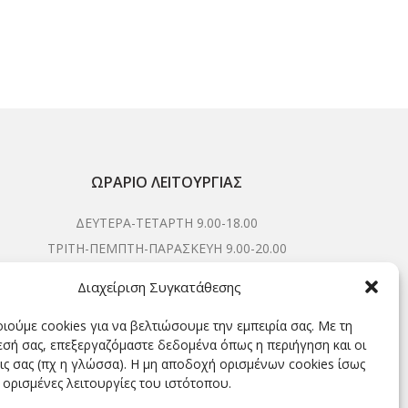
Stefa
ΩΡΆΡΙΟ ΛΕΙΤΟΥΡΓΊΑΣ
ΔΕΥΤΕΡΑ-ΤΕΤΑΡΤΗ 9.00-18.00
ΤΡΙΤΗ-ΠΕΜΠΤΗ-ΠΑΡΑΣΚΕΥΗ 9.00-20.00
ΣΑΒΒΑΤΟ 9.00-15.00
Διαχείριση Συγκατάθεσης
ιούμε cookies για να βελτιώσουμε την εμπειρία σας. Με τη
σή σας, επεξεργαζόμαστε δεδομένα όπως η περιήγηση και οι
ΕΓΓΡΑΦΕΊΤΕ ΓΙΑ ΝΑ ΛΑΜΒΆΝΕΤΕ ΠΡΏΤΟΙ NΈΑ &
ις σας (πχ η γλώσσα). Η μη αποδοχή ορισμένων cookies ίσως
ΠΡΟΣΦΟΡΈΣ ΜΑΣ!
 ορισμένες λειτουργίες του ιστότοπου.