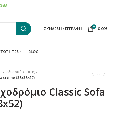
ΕΠΙΚΟΙΝΩΝΙΑ
FAQS
0
ΣΎΝΔΕΣΗ / ΕΓΓΡΑΦΉ
0,00
€
ΥΤΌΤΗΤΕΣ
BLOG
α
Αξεσουάρ Γάτας
a crème (38x38x52)
χοδρόμιο Classic Sofa
8x52)
υσα