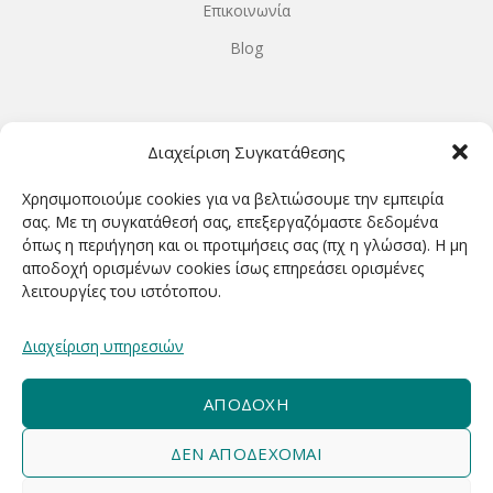
Επικοινωνία
Blog
ΩΡΆΡΙΟ ΛΕΙΤΟΥΡΓΊΑΣ
Διαχείριση Συγκατάθεσης
ΔΕΥΤΕΡΑ-ΤΕΤΑΡΤΗ 9.00-18.00
Χρησιμοποιούμε cookies για να βελτιώσουμε την εμπειρία
ΤΡΙΤΗ-ΠΕΜΠΤΗ-ΠΑΡΑΣΚΕΥΗ 9.00-20.00
σας. Με τη συγκατάθεσή σας, επεξεργαζόμαστε δεδομένα
όπως η περιήγηση και οι προτιμήσεις σας (πχ η γλώσσα). Η μη
ΣΑΒΒΑΤΟ 9.00-15.00
αποδοχή ορισμένων cookies ίσως επηρεάσει ορισμένες
λειτουργίες του ιστότοπου.
ΕΓΓΡΑΦΕΊΤΕ ΓΙΑ ΝΑ ΛΑΜΒΆΝΕΤΕ ΠΡΏΤΟΙ NΈΑ &
Διαχείριση υπηρεσιών
ΠΡΟΣΦΟΡΈΣ ΜΑΣ!
ΑΠΟΔΟΧΉ
ΔΕΝ ΑΠΟΔΈΧΟΜΑΙ