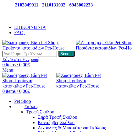
ΤΗΛ:
2102849911
-
2110131032
-
6943002233
ΕΠΙΚΟΙΝΩΝΙΑ
FAQs
Search
Σύνδεση / Εγγραφή
0
items
/
0,00
€
Menu
0
items
/
0,00
€
Pet Shop
Σκύλος
Τροφή Σκύλου
Ξηρά Τροφή Σκύλου
Κονσέρβες Σκύλου
Λιχουδιές & Μπισκότα για Σκύλους