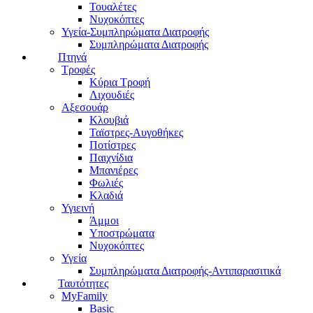
Τουαλέτες
Νυχοκόπτες
Υγεία-Συμπληρώματα Διατροφής
Συμπληρώματα Διατροφής
Πτηνά
Τροφές
Κύρια Τροφή
Λιχουδιές
Αξεσουάρ
Κλουβιά
Ταϊστρες-Αυγοθήκες
Ποτίστρες
Παιχνίδια
Μπανιέρες
Φωλιές
Κλαδιά
Υγιεινή
Άμμοι
Υποστρώματα
Νυχοκόπτες
Υγεία
Συμπληρώματα Διατροφής-Αντιπαρασιτικά
Ταυτότητες
MyFamily
Basic