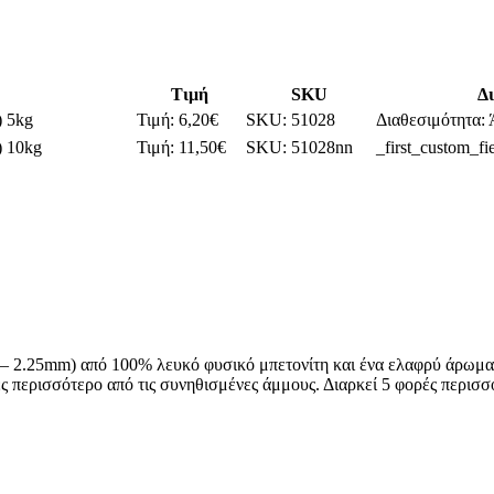
Τιμή
SKU
Δ
) 5kg
Τιμή:
6,20
€
SKU:
51028
Διαθεσιμότητα:
) 10kg
Τιμή:
11,50
€
SKU:
51028nn
_first_custom_fi
mm – 2.25mm) από 100% λευκό φυσικό μπετονίτη και ένα ελαφρύ άρω
περισσότερο από τις συνηθισμένες άμμους. Διαρκεί 5 φορές περισσό