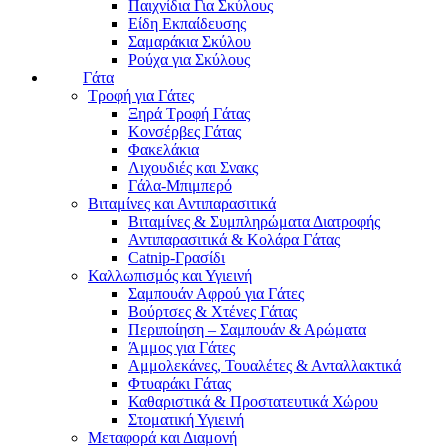
Παιχνίδια Για Σκύλους
Είδη Εκπαίδευσης
Σαμαράκια Σκύλου
Ρούχα για Σκύλους
Γάτα
Τροφή για Γάτες
Ξηρά Τροφή Γάτας
Κονσέρβες Γάτας
Φακελάκια
Λιχουδιές και Σνακς
Γάλα-Μπιμπερό
Βιταμίνες και Αντιπαρασιτικά
Βιταμίνες & Συμπληρώματα Διατροφής
Αντιπαρασιτικά & Κολάρα Γάτας
Catnip-Γρασίδι
Καλλωπισμός και Υγιεινή
Σαμπουάν Αφρού για Γάτες
Βούρτσες & Χτένες Γάτας
Περιποίηση – Σαμπουάν & Αρώματα
Άμμος για Γάτες
Αμμολεκάνες, Τουαλέτες & Ανταλλακτικά
Φτυαράκι Γάτας
Καθαριστικά & Προστατευτικά Χώρου
Στοματική Υγιεινή
Μεταφορά και Διαμονή