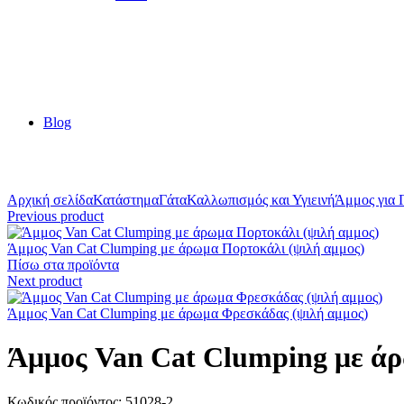
Blog
Κλικ για μεγέθυνση
Αρχική σελίδα
Κατάστημα
Γάτα
Καλλωπισμός και Υγιεινή
Άμμος για 
Previous product
Άμμος Van Cat Clumping με άρωμα Πορτοκάλι (ψιλή αμμος)
Πίσω στα προϊόντα
Next product
Άμμος Van Cat Clumping με άρωμα Φρεσκάδας (ψιλή αμμος)
Άμμος Van Cat Clumping με άρ
Κωδικός προϊόντος:
51028-2