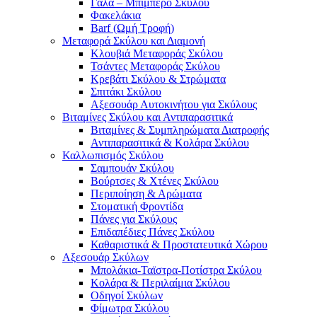
Γάλα – Μπιμπερό Σκύλου
Φακελάκια
Barf (Ωμή Τροφή)
Μεταφορά Σκύλου και Διαμονή
Κλουβιά Μεταφοράς Σκύλου
Τσάντες Μεταφοράς Σκύλου
Κρεβάτι Σκύλου & Στρώματα
Σπιτάκι Σκύλου
Αξεσουάρ Αυτοκινήτου για Σκύλους
Βιταμίνες Σκύλου και Αντιπαρασιτικά
Βιταμίνες & Συμπληρώματα Διατροφής
Αντιπαρασιτικά & Κολάρα Σκύλου
Καλλωπισμός Σκύλου
Σαμπουάν Σκύλου
Βούρτσες & Χτένες Σκύλου
Περιποίηση & Αρώματα
Στοματική Φροντίδα
Πάνες για Σκύλους
Επιδαπέδιες Πάνες Σκύλου
Καθαριστικά & Προστατευτικά Χώρου
Αξεσουάρ Σκύλων
Μπολάκια-Ταϊστρα-Ποτίστρα Σκύλου
Κολάρα & Περιλαίμια Σκύλου
Οδηγοί Σκύλων
Φίμωτρα Σκύλου