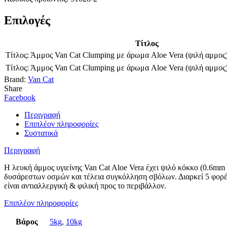
Επιλογές
Τίτλος
Τίτλος:
Άμμος Van Cat Clumping με άρωμα Aloe Vera (ψιλή αμμος
Τίτλος:
Άμμος Van Cat Clumping με άρωμα Aloe Vera (ψιλή αμμος
Brand:
Van Cat
Share
Facebook
Περιγραφή
Επιπλέον πληροφορίες
Συστατικά
Περιγραφή
Η λευκή άμμος υγιείνης Van Cat Aloe Vera έχει ψιλό κόκκο (0.6
δυσάρεστων οσμών και τέλεια συγκόλληση σβόλων. Διαρκεί 5 φορές 
είναι αντιαλλεργική & φιλική προς το περιβάλλον.
Επιπλέον πληροφορίες
Βάρος
5kg
,
10kg