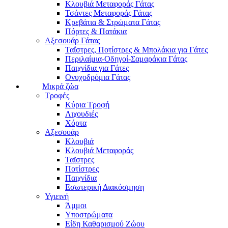
Κλουβιά Μεταφοράς Γάτας
Τσάντες Μεταφοράς Γάτας
Κρεβάτια & Στρώματα Γάτας
Πόρτες & Πατάκια
Αξεσουάρ Γάτας
Ταΐστρες, Ποτίστρες & Μπολάκια για Γάτες
Περιλαίμια-Οδηγοί-Σαμαράκια Γάτας
Παιχνίδια για Γάτες
Ονυχοδρόμια Γάτας
Μικρά ζώα
Τροφές
Κύρια Τροφή
Λιχουδιές
Χόρτα
Αξεσουάρ
Κλουβιά
Κλουβιά Μεταφοράς
Ταϊστρες
Ποτίστρες
Παιχνίδια
Εσωτερική Διακόσμηση
Υγιεινή
Άμμοι
Υποστρώματα
Είδη Καθαρισμού Ζώου