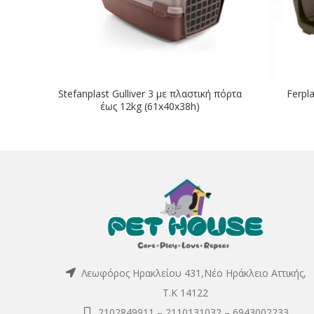
Stefanplast Gulliver 3 με πλαστική πόρτα
Ferpl
έως 12kg (61x40x38h)
Λεωφόρος Ηρακλείου 431,Νέο Ηράκλειο Αττικής,
Τ.Κ 14122
2102849911
–
2110131032
–
6943002233