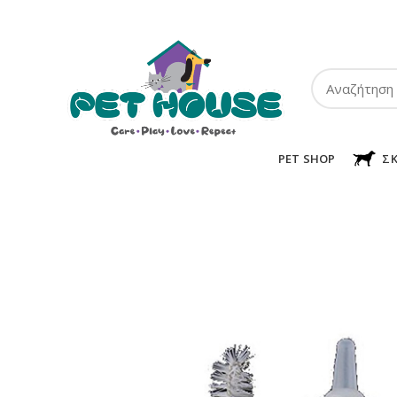
ΤΗΛ:
2102849911
-
2110131032
-
6943002233
PET SHOP
Σ