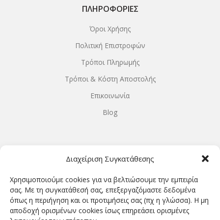
ΠΛΗΡΟΦΟΡΊΕΣ
Όροι Χρήσης
Πολιτική Επιστροφών
Τρόποι Πληρωμής
Τρόποι & Κόστη Αποστολής
Επικοινωνία
Blog
ΩΡΆΡΙΟ ΛΕΙΤΟΥΡΓΊΑΣ
Διαχείριση Συγκατάθεσης
ΔΕΥΤΕΡΑ-ΤΕΤΑΡΤΗ 9.00-18.00
Χρησιμοποιούμε cookies για να βελτιώσουμε την εμπειρία
ΤΡΙΤΗ-ΠΕΜΠΤΗ-ΠΑΡΑΣΚΕΥΗ 9.00-20.00
σας. Με τη συγκατάθεσή σας, επεξεργαζόμαστε δεδομένα
όπως η περιήγηση και οι προτιμήσεις σας (πχ η γλώσσα). Η μη
ΣΑΒΒΑΤΟ 9.00-15.00
αποδοχή ορισμένων cookies ίσως επηρεάσει ορισμένες