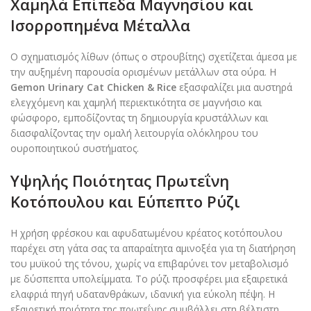
Χαμηλά Επίπεδα Μαγνησίου και
Ισορροπημένα Μέταλλα
Ο σχηματισμός λίθων (όπως ο στρουβίτης) σχετίζεται άμεσα με
την αυξημένη παρουσία ορισμένων μετάλλων στα ούρα. Η
Gemon Urinary Cat Chicken & Rice
εξασφαλίζει μια αυστηρά
ελεγχόμενη και χαμηλή περιεκτικότητα σε μαγνήσιο και
φώσφορο, εμποδίζοντας τη δημιουργία κρυστάλλων και
διασφαλίζοντας την ομαλή λειτουργία ολόκληρου του
ουροποιητικού συστήματος.
Υψηλής Ποιότητας Πρωτεΐνη
Κοτόπουλου και Εύπεπτο Ρύζι
Η χρήση φρέσκου και αφυδατωμένου κρέατος κοτόπουλου
παρέχει στη γάτα σας τα απαραίτητα αμινοξέα για τη διατήρηση
του μυϊκού της τόνου, χωρίς να επιβαρύνει τον μεταβολισμό
με δύσπεπτα υπολείμματα. Το ρύζι προσφέρει μια εξαιρετικά
ελαφριά πηγή υδατανθράκων, ιδανική για εύκολη πέψη. Η
εξαιρετική ποιότητα της πρωτεΐνης συμβάλλει στη βέλτιστη