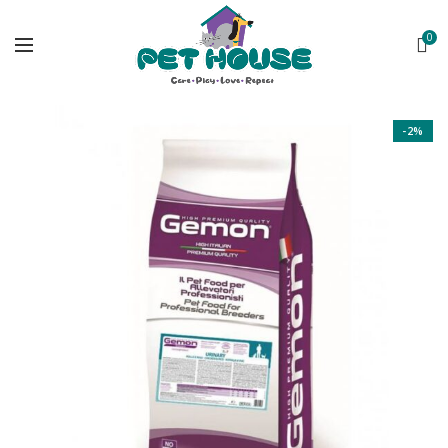
0
-2%