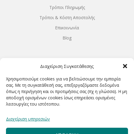
Τρόποι Πληρωμής
Τρόποι & Κόστη Αποστολής
Επικοινωνία
Blog
ΩΡΆΡΙΟ ΛΕΙΤΟΥΡΓΊΑΣ
Διαχείριση Συγκατάθεσης
ΔΕΥΤΕΡΑ-ΤΕΤΑΡΤΗ 9.00-18.00
Χρησιμοποιούμε cookies για να βελτιώσουμε την εμπειρία
ΤΡΙΤΗ-ΠΕΜΠΤΗ-ΠΑΡΑΣΚΕΥΗ 9.00-20.00
σας. Με τη συγκατάθεσή σας, επεξεργαζόμαστε δεδομένα
όπως η περιήγηση και οι προτιμήσεις σας (πχ η γλώσσα). Η μη
ΣΑΒΒΑΤΟ 9.00-15.00
αποδοχή ορισμένων cookies ίσως επηρεάσει ορισμένες
λειτουργίες του ιστότοπου.
ΕΓΓΡΑΦΕΊΤΕ ΓΙΑ ΝΑ ΛΑΜΒΆΝΕΤΕ ΠΡΏΤΟΙ NΈΑ &
Διαχείριση υπηρεσιών
ΠΡΟΣΦΟΡΈΣ ΜΑΣ!