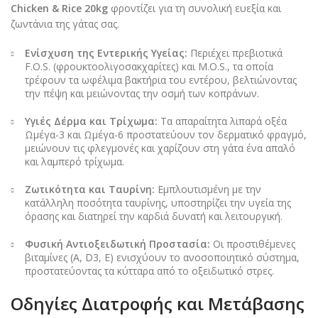
Chicken & Rice 20kg
φροντίζει για τη συνολική ευεξία και
ζωντάνια της γάτας σας.
Ενίσχυση της Εντερικής Υγείας:
Περιέχει πρεβιοτικά
F.O.S. (φρουκτοολιγοσακχαρίτες) και M.O.S., τα οποία
τρέφουν τα ωφέλιμα βακτήρια του εντέρου, βελτιώνοντας
την πέψη και μειώνοντας την οσμή των κοπράνων.
Υγιές Δέρμα και Τρίχωμα:
Τα απαραίτητα λιπαρά οξέα
Ωμέγα-3 και Ωμέγα-6 προστατεύουν τον δερματικό φραγμό,
μειώνουν τις φλεγμονές και χαρίζουν στη γάτα ένα απαλό
και λαμπερό τρίχωμα.
Ζωτικότητα και Ταυρίνη:
Εμπλουτισμένη με την
κατάλληλη ποσότητα ταυρίνης, υποστηρίζει την υγεία της
όρασης και διατηρεί την καρδιά δυνατή και λειτουργική.
Φυσική Αντιοξειδωτική Προστασία:
Οι προστιθέμενες
βιταμίνες (A, D3, E) ενισχύουν το ανοσοποιητικό σύστημα,
προστατεύοντας τα κύτταρα από το οξειδωτικό στρες.
Οδηγίες Διατροφής και Μετάβασης