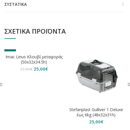
ΣΥΣΤΑΤΙΚΆ
ΣΧΕΤΙΚΆ ΠΡΟΪΌΝΤΑ
-10%
Imac Linus Κλουβί μεταφοράς
ΕΞΑΝΤΛΗΘΗΚΕ
(50x32x34.5h)
Original
Η
25,00
€
27,80
€
price
τρέχουσα
was:
τιμή
27,80€.
είναι:
25,00€.
Stefanplast Gulliver 1 Deluxe
έως 6kg (48x32x31h)
25,00
€