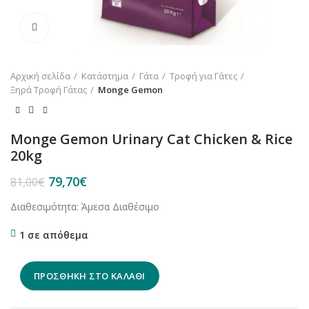
Κλικ για μεγέθυνση
Αρχική σελίδα
Κατάστημα
Γάτα
Τροφή για Γάτες
Ξηρά Τροφή Γάτας
Monge Gemon
Monge Gemon Urinary Cat Chicken & Rice
20kg
Original
Η
79,70
€
81,00
€
price
τρέχουσα
Διαθεσιμότητα: Άμεσα Διαθέσιμο
was:
τιμή
81,00€.
είναι:
1 σε απόθεμα
79,70€.
ΠΡΟΣΘΉΚΗ ΣΤΟ ΚΑΛΆΘΙ