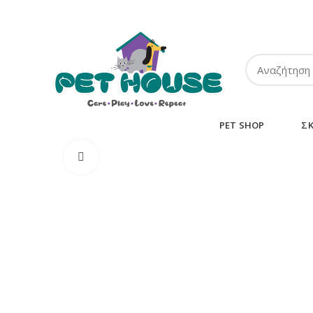
ΤΗΛ:
2102849911
-
2110131032
-
6943002233
PET SHOP
Σ
Κλικ για μεγέθυνση