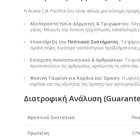
Η Acana Cat Pacifica δεν είναι απλώς μια νόστιμη τροφή
Αξεπέραστη Υγεία Δέρματος & Τριχώματος:
Λόγω
γάτας. Μειώνει την έντονη τριχόπτωση, καταπολεμά τ
Υποστήριξη του
Πεπτικού Συστήματος
:
Τα ψάρια 
ομαλή πέψη, λιγότερα γαστεντερικά προβλήματα και μ
Ενίσχυση Ανοσοποιητικού & Αρθρώσεων:
Τα φυσι
προστατεύουν τις αρθρώσεις, κρατώντας τη γάτα σας 
Φυσική Ταυρίνη για Καρδιά και Όραση:
Η υψηλή 
καρδιάς και της οξύτητας της όρασης των αιλουροειδ
Διατροφική Ανάλυση (Guarante
Θρεπτικό Συστατικό
Πο
Πρωτεΐνη
37