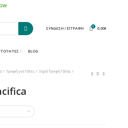
ΕΠΙΚΟΙΝΩΝΙΑ
FAQS
0
ΣΎΝΔΕΣΗ / ΕΓΓΡΑΦΉ
0,00
€
ΥΤΌΤΗΤΕΣ
BLOG
α
Τροφή για Γάτες
Ξηρά Τροφή Γάτας
cifica