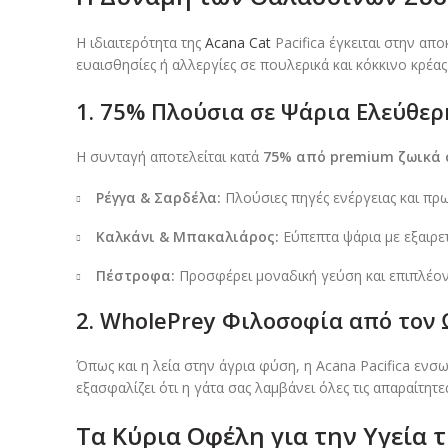
Η ιδιαιτερότητα της
Acana Cat
Pacifica έγκειται στην απ
ευαισθησίες ή αλλεργίες σε πουλερικά και κόκκινο κρέας
1. 75% Πλούσια σε Ψάρια Ελεύθερ
Η συνταγή αποτελείται κατά
75% από premium ζωικά
Ρέγγα & Σαρδέλα:
Πλούσιες πηγές ενέργειας και πρω
Καλκάνι & Μπακαλιάρος:
Εύπεπτα ψάρια με εξαιρε
Πέστροφα:
Προσφέρει μοναδική γεύση και επιπλέον
2. WholePrey Φιλοσοφία από τον
Όπως και η λεία στην άγρια φύση, η Acana Pacifica ε
εξασφαλίζει ότι η γάτα σας λαμβάνει όλες τις απαραίτητε
Τα Κύρια Οφέλη για την Υγεία τ