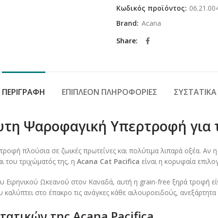
Κωδικός προϊόντος:
06.21.00
Brand:
Acana
Share
ΠΕΡΙΓΡΑΦΉ
ΕΠΙΠΛΈΟΝ ΠΛΗΡΟΦΟΡΊΕΣ
ΣΥΣΤΑΤΙΚΆ
λυτη Ψαροφαγική Υπερτροφή για 
τροφή πλούσια σε ζωικές πρωτεΐνες και πολύτιμα λιπαρά οξέα. Αν η 
ι του τριχώματός της, η
Acana Cat Pacifica
είναι η κορυφαία επιλογ
υ Ειρηνικού Ωκεανού στον Καναδά, αυτή η grain-free ξηρά τροφή ε
 καλύπτει στο έπακρο τις ανάγκες κάθε αιλουροειδούς, ανεξάρτητα 
ατικών της Acana Pacifica