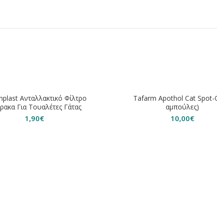
nplast Ανταλλακτικό Φίλτρο
Tafarm Apothol Cat Spot-
ρακα Για Τουαλέτες Γάτας
αμπούλες)
1,90
€
10,00
€