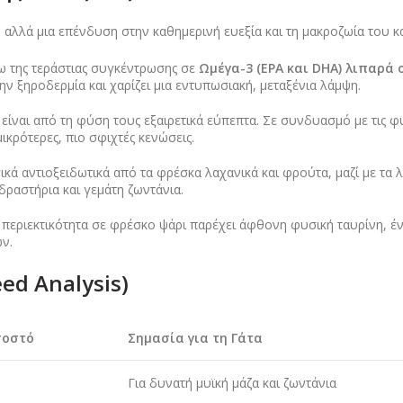
, αλλά μια επένδυση στην καθημερινή ευεξία και τη μακροζωία του κα
 της τεράστιας συγκέντρωσης σε
Ωμέγα-3 (EPA και DHA) λιπαρά 
ην ξηροδερμία και χαρίζει μια εντυπωσιακή, μεταξένια λάμψη.
είναι από τη φύση τους εξαιρετικά εύπεπτα. Σε συνδυασμό με τις φυ
ικρότερες, πιο σφιχτές κενώσεις.
κά αντιοξειδωτικά από τα φρέσκα λαχανικά και φρούτα, μαζί με τα 
δραστήρια και γεμάτη ζωντάνια.
περιεκτικότητα σε φρέσκο ψάρι παρέχει άφθονη φυσική ταυρίνη, ένα
ών.
ed Analysis)
σοστό
Σημασία για τη Γάτα
%
Για δυνατή μυϊκή μάζα και ζωντάνια