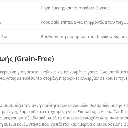
%
Πηγή άμεσης και ποιοτικής ενέργειας
%
Κορυφαία επίπεδα για τη φροντίδα του τριχώ
ηλοί
Βοηθούν στη διατήρηση του ιδανικού βάρους
ωής (Grain-Free)
κεκριμένη για γατάκια, ενήλικες και ηλικιωμένες γάτες. Είναι απόλυτα
ια γάτες με ευαίσθητο στομάχι ή τροφικές αλλεργίες σε κοινές πηγέ
ου συνδυάζει την αγνή ποιότητα των καναδικών θαλασσών με την ε
ια υγιή, λαμπερή και ευτυχισμένη γάτα.Επιπλέον, η Acana Cat Paci
νες και αντιοξειδωτικά. Αυτά τα συστατικά ενισχύουν το ανοσοποι
 ευεξία και ζωντάνια που χρειάζεται καθημερινά ο αιλουροειδής φί