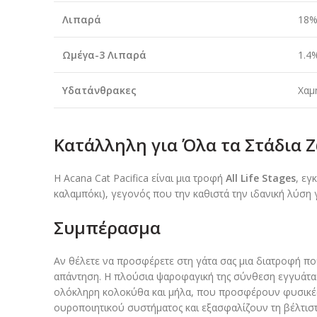
Λιπαρά
18
Ωμέγα-3 Λιπαρά
1.4
Υδατάνθρακες
Χαμ
Κατάλληλη για Όλα τα Στάδια Ζ
Η Acana Cat Pacifica είναι μια τροφή
All Life Stages
, εγ
καλαμπόκι), γεγονός που την καθιστά την ιδανική λύση γ
Συμπέρασμα
Αν θέλετε να προσφέρετε στη γάτα σας μια διατροφή π
απάντηση. Η πλούσια ψαροφαγική της σύνθεση εγγυάται μ
ολόκληρη κολοκύθα και μήλα, που προσφέρουν φυσικές ί
ουροποιητικού συστήματος και εξασφαλίζουν τη βέλτιστη