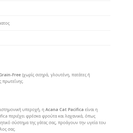
ματος
Grain-Free
(χωρίς σιτηρά, γλουτένη, πατάτες ή
ς πρωτεΐνης.
πιστημονική υπεροχή, η
Acana Cat Pacifica
είναι η
fica περιέχει φρέσκα φρούτα και λαχανικά, όπως
ητικό σύστημα της γάτας σας, προάγουν την υγεία του
λος σας.