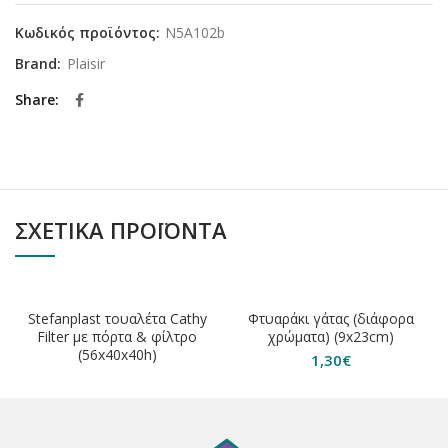
Κωδικός προϊόντος:
N5A102b
Brand:
Plaisir
Share
ΣΧΕΤΙΚΆ ΠΡΟΪΌΝΤΑ
Stefanplast τουαλέτα Cathy
Φτυαράκι γάτας (διάφορα
Filter με πόρτα & φίλτρο
χρώματα) (9x23cm)
(56x40x40h)
1,30
€