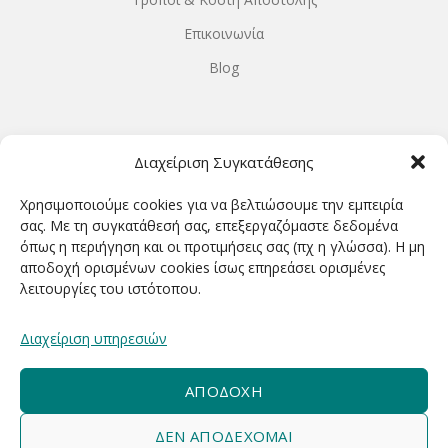
Επικοινωνία
Blog
ΩΡΆΡΙΟ ΛΕΙΤΟΥΡΓΊΑΣ
Διαχείριση Συγκατάθεσης
ΔΕΥΤΕΡΑ-ΤΕΤΑΡΤΗ 9.00-18.00
Χρησιμοποιούμε cookies για να βελτιώσουμε την εμπειρία
ΤΡΙΤΗ-ΠΕΜΠΤΗ-ΠΑΡΑΣΚΕΥΗ 9.00-20.00
σας. Με τη συγκατάθεσή σας, επεξεργαζόμαστε δεδομένα
όπως η περιήγηση και οι προτιμήσεις σας (πχ η γλώσσα). Η μη
ΣΑΒΒΑΤΟ 9.00-15.00
αποδοχή ορισμένων cookies ίσως επηρεάσει ορισμένες
λειτουργίες του ιστότοπου.
ΕΓΓΡΑΦΕΊΤΕ ΓΙΑ ΝΑ ΛΑΜΒΆΝΕΤΕ ΠΡΏΤΟΙ NΈΑ &
Διαχείριση υπηρεσιών
ΠΡΟΣΦΟΡΈΣ ΜΑΣ!
ΑΠΟΔΟΧΉ
ΔΕΝ ΑΠΟΔΈΧΟΜΑΙ