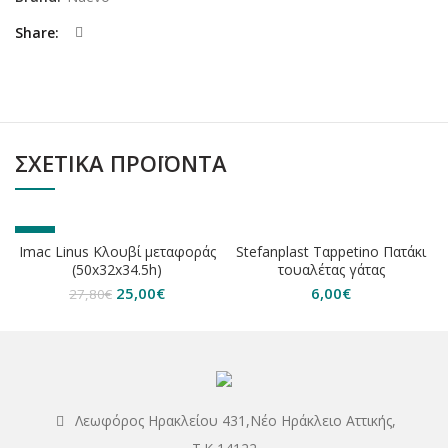
Share
ΣΧΕΤΙΚΆ ΠΡΟΪΌΝΤΑ
-10%
ΕΞΑΝΤΛΗΘΗΚΕ
Imac Linus Κλουβί μεταφοράς
Stefanplast Ταppetino Πατάκι
ΕΞΑΝΤΛΗΘΗΚΕ
(50x32x34.5h)
τουαλέτας γάτας
Original
Η
25,00
€
6,00
€
27,80
€
price
τρέχουσα
was:
τιμή
27,80€.
είναι:
25,00€.
Λεωφόρος Ηρακλείου 431,Νέο Ηράκλειο Αττικής,