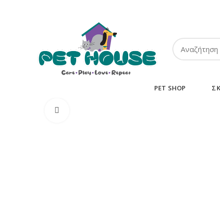
ΤΗΛ:
2102849911
-
2110131032
-
6943002233
PET SHOP
Σ
Κλικ για μεγέθυνση