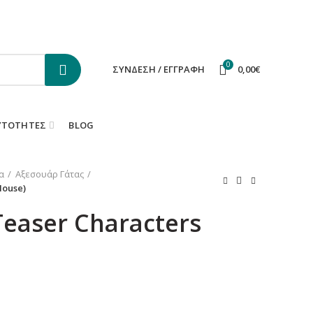
ΕΠΙΚΟΙΝΩΝΙΑ
FAQS
0
ΣΎΝΔΕΣΗ / ΕΓΓΡΑΦΉ
0,00
€
ΥΤΌΤΗΤΕΣ
BLOG
α
Αξεσουάρ Γάτας
Mouse)
Teaser Characters