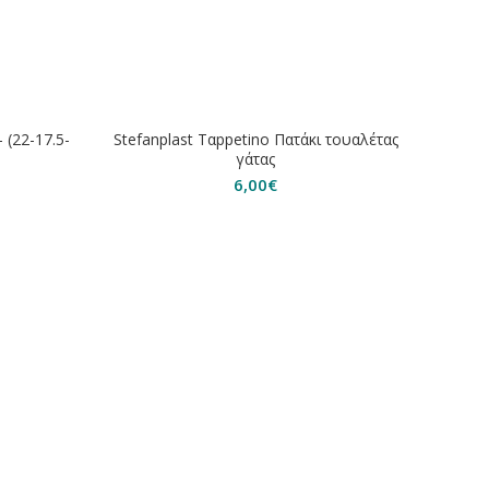
ΕΞΑΝΤΛΗΘΗΚΕ
ΕΞΑΝ
 (22-17.5-
Stefanplast Ταppetino Πατάκι τουαλέτας
γάτας
6,00
€
Stefa