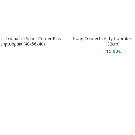
ΕΞΑΝΤΛΗΘΗΚΕ
ast Toυαλέτα Sprint Corner Plus
Kong Connects Kitty Coomber –
με φτυαράκι (40x56x40)
32cm)
15,00
€