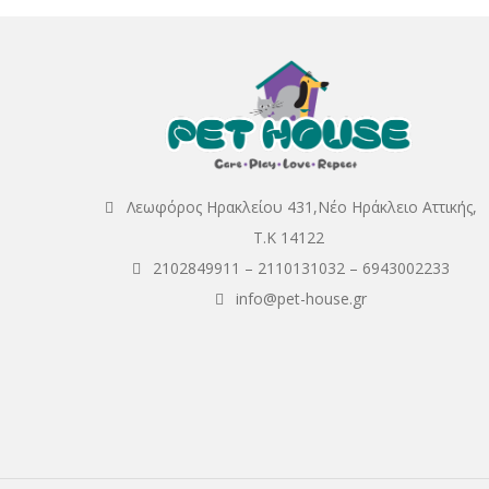
Λεωφόρος Ηρακλείου 431,Νέο Ηράκλειο Αττικής,
Τ.Κ 14122
2102849911
–
2110131032
–
6943002233
info@pet-house.gr