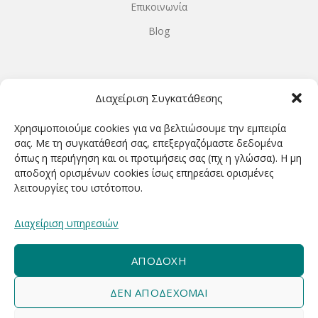
Επικοινωνία
Blog
ΩΡΆΡΙΟ ΛΕΙΤΟΥΡΓΊΑΣ
Διαχείριση Συγκατάθεσης
ΔΕΥΤΕΡΑ-ΤΕΤΑΡΤΗ 9.00-18.00
Χρησιμοποιούμε cookies για να βελτιώσουμε την εμπειρία
ΤΡΙΤΗ-ΠΕΜΠΤΗ-ΠΑΡΑΣΚΕΥΗ 9.00-20.00
σας. Με τη συγκατάθεσή σας, επεξεργαζόμαστε δεδομένα
όπως η περιήγηση και οι προτιμήσεις σας (πχ η γλώσσα). Η μη
ΣΑΒΒΑΤΟ 9.00-15.00
αποδοχή ορισμένων cookies ίσως επηρεάσει ορισμένες
λειτουργίες του ιστότοπου.
ΕΓΓΡΑΦΕΊΤΕ ΓΙΑ ΝΑ ΛΑΜΒΆΝΕΤΕ ΠΡΏΤΟΙ NΈΑ &
Διαχείριση υπηρεσιών
ΠΡΟΣΦΟΡΈΣ ΜΑΣ!
ΑΠΟΔΟΧΉ
ΔΕΝ ΑΠΟΔΈΧΟΜΑΙ