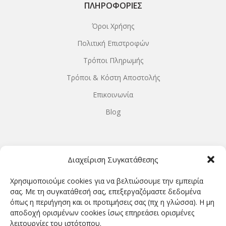
ΠΛΗΡΟΦΟΡΊΕΣ
Όροι Χρήσης
Πολιτική Επιστροφών
Τρόποι Πληρωμής
Τρόποι & Κόστη Αποστολής
Επικοινωνία
Blog
ΩΡΆΡΙΟ ΛΕΙΤΟΥΡΓΊΑΣ
Διαχείριση Συγκατάθεσης
ΔΕΥΤΕΡΑ-ΤΕΤΑΡΤΗ 9.00-18.00
Χρησιμοποιούμε cookies για να βελτιώσουμε την εμπειρία
ΤΡΙΤΗ-ΠΕΜΠΤΗ-ΠΑΡΑΣΚΕΥΗ 9.00-20.00
σας. Με τη συγκατάθεσή σας, επεξεργαζόμαστε δεδομένα
όπως η περιήγηση και οι προτιμήσεις σας (πχ η γλώσσα). Η μη
ΣΑΒΒΑΤΟ 9.00-15.00
αποδοχή ορισμένων cookies ίσως επηρεάσει ορισμένες
λειτουργίες του ιστότοπου.