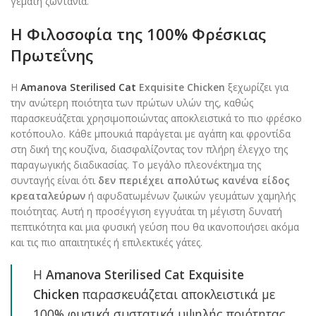
γεμάτη ζωντάνια.
Η Φιλοσοφία της 100% Φρέσκιας
Πρωτεΐνης
Η
Amanova Sterilised Cat
Exquisite Chicken
ξεχωρίζει για
την ανώτερη ποιότητα των πρώτων υλών της, καθώς
παρασκευάζεται χρησιμοποιώντας αποκλειστικά το πιο φρέσκο
κοτόπουλο. Κάθε μπουκιά παράγεται με αγάπη και φροντίδα
στη δική της κουζίνα, διασφαλίζοντας τον πλήρη έλεγχο της
παραγωγικής διαδικασίας. Το μεγάλο πλεονέκτημα της
συνταγής είναι ότι
δεν περιέχει απολύτως κανένα είδος
κρεαταλεύρων
ή αφυδατωμένων ζωικών γευμάτων χαμηλής
ποιότητας. Αυτή η προσέγγιση εγγυάται τη μέγιστη δυνατή
πεπτικότητα και μια φυσική γεύση που θα ικανοποιήσει ακόμα
και τις πιο απαιτητικές ή επιλεκτικές γάτες.
Η
Amanova Sterilised Cat Exquisite
Chicken
παρασκευάζεται αποκλειστικά με
100% φυσικά συστατικά υψηλής ποιότητας,