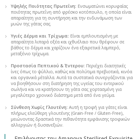
Υψηλής Ποιότητας Πρωτεΐνη:
Ενσωματώνει κορυφαίας
ποιότητας πρωτεΐνη από φρέσκο κοτόπουλο, η οποία είναι
απαραίτητη για τη συντήρηση και την ενδυνάμωση των
μυών της γάτας σας.
Υγιές Δέρμα και Τρίχωμα:
Είναι εμπλουτισμένη με
απαραίτητα λιπαρά οξέα και ιχθυέλαιο που θρέφουν σε
βάθος το δέρμα και χαρίζουν ένα εξαιρετικά λαμπερό,
μεταξένιο τρίχωμα.
Προστασία Πεπτικού & Έντερου:
Περιέχει διαιτητικές
ίνες όπως το ψύλλιο, καθώς και πολύτιμα πρεβιοτικά, κινόα
και οργανικά μέταλλα. Αυτά τα συστατικά συνεργάζονται για
να βοηθήσουν στη διατήρηση της υγείας του εντερικού
σωλήνα και να κρατήσουν τη γάτα σας χορτασμένη για
μεγαλύτερο χρονικό διάστημα μετά από ένα γεύμα.
Σύνθεση Χωρίς Γλουτένη:
Αυτή η τροφή για γάτες είναι
πλήρως ελεύθερη γλουτένης (Grain-Free / Gluten-Free),
μειώνοντας δραστικά την πιθανότητα εμφάνισης τροφικών
αλλεργιών ή δυσανεξιών.
Επιλέγοντας την Amanova Sterilised Exquisite