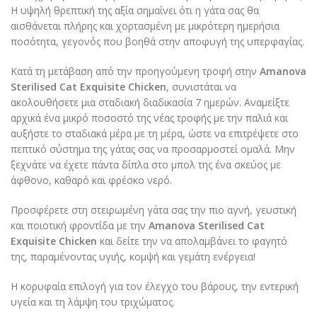
Η υψηλή θρεπτική της αξία σημαίνει ότι η γάτα σας θα
αισθάνεται πλήρης και χορτασμένη με μικρότερη ημερήσια
ποσότητα, γεγονός που βοηθά στην αποφυγή της υπερφαγίας.
Κατά τη μετάβαση από την προηγούμενη τροφή στην
Amanova
Sterilised Cat Exquisite Chicken
, συνιστάται να
ακολουθήσετε μια σταδιακή διαδικασία 7 ημερών. Αναμείξτε
αρχικά ένα μικρό ποσοστό της νέας τροφής με την παλιά και
αυξήστε το σταδιακά μέρα με τη μέρα, ώστε να επιτρέψετε στο
πεπτικό σύστημα της γάτας σας να προσαρμοστεί ομαλά. Μην
ξεχνάτε να έχετε πάντα δίπλα στο μπολ της ένα σκεύος με
άφθονο, καθαρό και φρέσκο νερό.
Προσφέρετε στη στειρωμένη γάτα σας την πιο αγνή, γευστική
και ποιοτική φροντίδα με την
Amanova Sterilised Cat
Exquisite Chicken
και δείτε την να απολαμβάνει το φαγητό
της, παραμένοντας υγιής, κομψή και γεμάτη ενέργεια!
Η κορυφαία επιλογή για τον έλεγχο του βάρους, την εντερική
υγεία και τη λάμψη του τριχώματος.