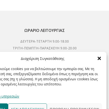
ΩΡΆΡΙΟ ΛΕΙΤΟΥΡΓΊΑΣ
ΔΕΥΤΕΡΑ-ΤΕΤΑΡΤΗ 9.00-18.00
ΤΡΙΤΗ-ΠΕΜΠΤΗ-ΠΑΡΑΣΚΕΥΗ 9.00-20.00
ΣΑΒΒΑΤΟ 9.00-15.00
Διαχείριση Συγκατάθεσης
ιούμε cookies για να βελτιώσουμε την εμπειρία σας. Με τη
σή σας, επεξεργαζόμαστε δεδομένα όπως η περιήγηση και οι
ΕΓΓΡΑΦΕΊΤΕ ΓΙΑ ΝΑ ΛΑΜΒΆΝΕΤΕ ΠΡΏΤΟΙ NΈΑ &
ις σας (πχ η γλώσσα). Η μη αποδοχή ορισμένων cookies ίσως
ΠΡΟΣΦΟΡΈΣ ΜΑΣ!
 ορισμένες λειτουργίες του ιστότοπου.
η υπηρεσιών
ΧΉ
ΔΕΝ ΑΠΟΔΈΧΟΜΑΙ
ΠΡΟΒΟΛΉ ΠΡΟΤΙΜΉΣΕΩΝ