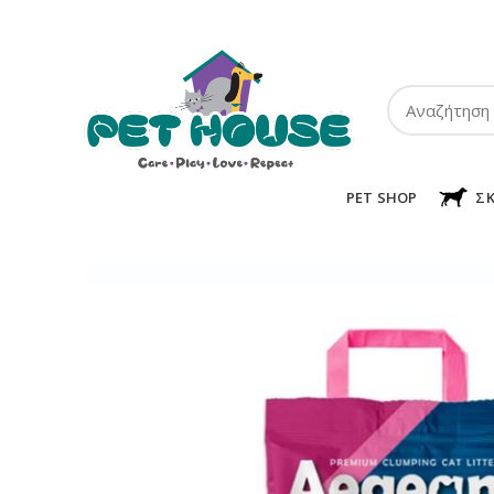
ΤΗΛ:
2102849911
-
2110131032
-
6943002233
PET SHOP
Σ