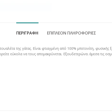
ΠΕΡΙΓΡΑΦΉ
ΕΠΙΠΛΈΟΝ ΠΛΗΡΟΦΟΡΊΕΣ
ουαλέτα της γάτας. Eίναι φτιαγμένη από 100% μπετονίτη, φυσικής ξ
είτε εύκολα να τους απομακρύνεται. Εξουδετερώνει άμεσα τις οσμ