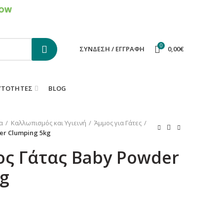
ΕΠΙΚΟΙΝΩΝΙΑ
FAQS
0
ΣΎΝΔΕΣΗ / ΕΓΓΡΑΦΉ
0,00
€
ΥΤΌΤΗΤΕΣ
BLOG
α
Καλλωπισμός και Υγιεινή
Άμμος για Γάτες
er Clumping 5kg
ος Γάτας Baby Powder
g