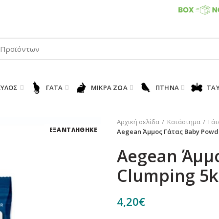
ΠΑΡΑΛΑΒΕΤΕ ΤΗΝ ΠΑΡΑΓΓΕΛΙΑ ΣΑΣ 24/7
ΚΎΛΟΣ
ΓΆΤΑ
ΜΙΚΡΆ ΖΏΑ
ΠΤΗΝΆ
ΤΑ
Αρχική σελίδα
Κατάστημα
Γάτ
ΕΞΑΝΤΛΗΘΗΚΕ
Aegean Άμμος Γάτας Baby Powd
Aegean Άμμ
Clumping 5k
4,20
€