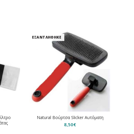
ΕΞΑΝΤΛΗΘΗΚΕ
ΕΞΑΝ
Φίλτρο
Natural Bούρτσα Slicker Αυτόματη
Stefa
άτας
8,50
€