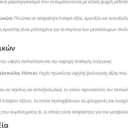
νοί μικροοργανισμοί που ενσωματώνονται με ειδική ψυχρή μέθοδο σ
υκών):
Πλούσια σε απαραίτητα λιπαρά οξέα, αμινοξέα και αντιοξει
ης κροκέτας είναι μελετημένα για τα σαγόνια των μεσαιόσωμων σκύ
ικών
στην υψηλή πεπτικότητα και την παροχή σταθερής ενέργειας:
αλοπούλα, Πάπια):
Πηγές πρωτεΐνης υψηλής βιολογικής αξίας που
ο σε πηκτίνη και αντιοξειδωτικά, το οποίο προστατεύει τον πεπτικ
3 λιπαρών οξέων, τα οποία προλαμβάνουν τις φλεγμονές και ενισχύ
 του συμπλέγματος Β, οι οποίες είναι απαραίτητες για τον μεταβολισ
ξία