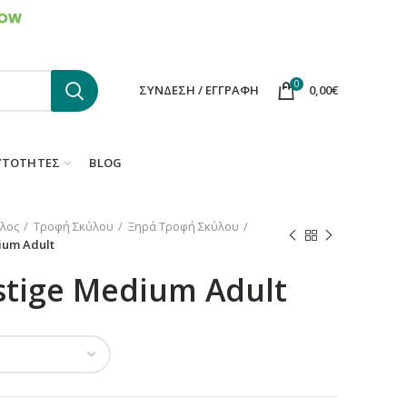
ΕΠΙΚΟΙΝΩΝΙΑ
FAQS
0
ΣΎΝΔΕΣΗ / ΕΓΓΡΑΦΉ
0,00
€
ΥΤΌΤΗΤΕΣ
BLOG
λος
Τροφή Σκύλου
Ξηρά Τροφή Σκύλου
ium Adult
estige Medium Adult