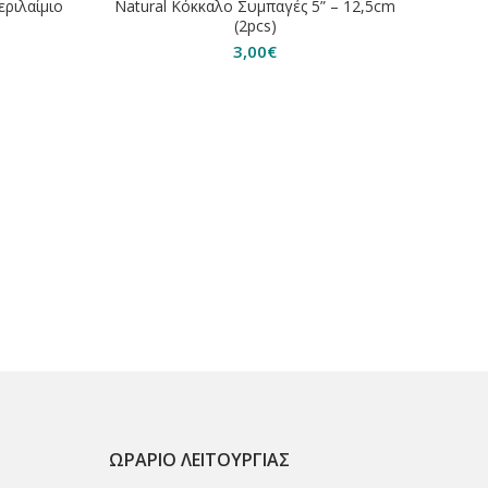
εριλαίμιο
Natural Κόκκαλο Συμπαγές 5” – 12,5cm
(2pcs)
3,00
€
Stef
ΩΡΆΡΙΟ ΛΕΙΤΟΥΡΓΊΑΣ