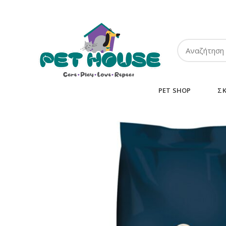
ΤΗΛ:
2102849911
-
2110131032
-
6943002233
PET SHOP
Σ