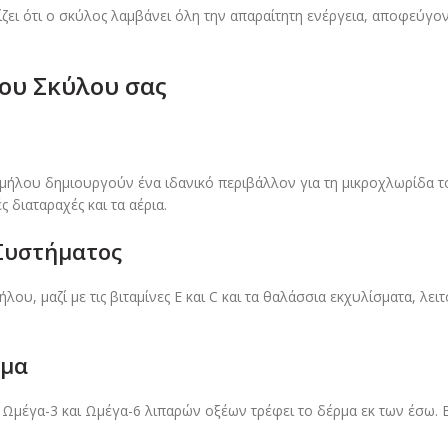
ίζει ότι ο σκύλος λαμβάνει όλη την απαραίτητη ενέργεια, αποφεύγ
του Σκύλου σας
μήλου δημιουργούν ένα ιδανικό περιβάλλον για τη μικροχλωρίδα τ
ς διαταραχές και τα αέρια.
 Συστήματος
ήλου, μαζί με τις βιταμίνες Ε και C και τα θαλάσσια εκχυλίσματα, λε
ωμα
Ωμέγα-3 και Ωμέγα-6 λιπαρών οξέων τρέφει το δέρμα εκ των έσω.