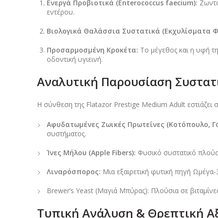
Ενεργά Προβιοτικά (Enterococcus faecium):
Ζωντα
εντέρου.
Βιολογικά Θαλάσσια Συστατικά (Εκχυλίσματα Φ
Προσαρμοσμένη Κροκέτα:
Το μέγεθος και η υφή τ
οδοντική υγιεινή.
Αναλυτική Παρουσίαση Συστατ
Η σύνθεση της Flatazor Prestige Medium Adult εστιάζει 
Αφυδατωμένες Ζωικές Πρωτεΐνες (Κοτόπουλο, Γ
συστήματος.
Ίνες Μήλου (Apple Fibers):
Φυσικό συστατικό πλούσι
Λιναρόσπορος:
Μια εξαιρετική φυτική πηγή Ωμέγα-
Brewer’s Yeast (Μαγιά Μπύρας): Πλούσια σε βιταμίνες
Τυπική Ανάλυση & Θρεπτική Α