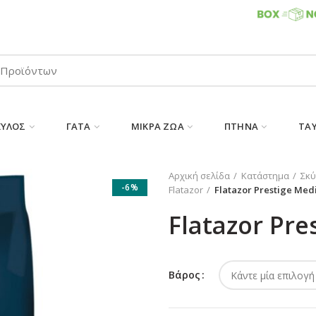
ΠΑΡΑΛΑΒΕΤΕ ΤΗΝ ΠΑΡΑΓΓΕΛΙΑ ΣΑΣ 24/7
ΚΎΛΟΣ
ΓΆΤΑ
ΜΙΚΡΆ ΖΏΑ
ΠΤΗΝΆ
ΤΑ
Αρχική σελίδα
Κατάστημα
Σκύ
-6%
Flatazor
Flatazor Prestige Med
Flatazor Pr
Βάρος