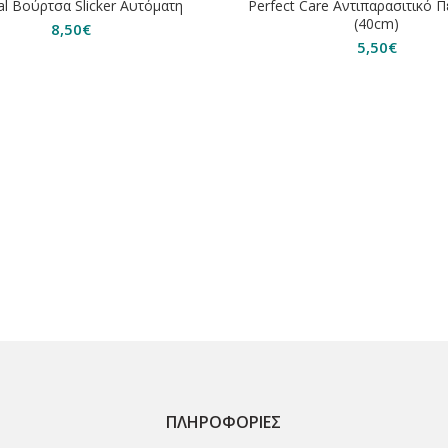
al Bούρτσα Slicker Αυτόματη
Perfect Care Αντιπαρασιτικό Π
(40cm)
8,50
€
5,50
€
ΠΛΗΡΟΦΟΡΊΕΣ