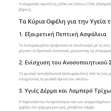
Η ισορροπία πρωτεΐνης (26%) και λίπους (15%) εξασφαλ
βάρους.
Τα Κύρια Οφέλη για την Υγεία 
1. Εξαιρετική Πεπτική Ασφάλεια
Τα ενσωματωμένα προβιοτικά σε συνδυασμό με τις ίνες 
μέγιστο τα θρεπτικά συστατικά, μειώνοντας τις στομαχικέ
2. Ενίσχυση του Ανοσοποιητικού
Τα φυσικά αντιοξειδωτικά (πολυφαινόλες) από τις ίνες μ
ενισχύοντας τη φυσική άμυνα του σκύλου.
3. Υγιές Δέρμα και Λαμπερό Τρίχ
Η παρουσία του λιναρόσπορου και των ισορροπημένων 
χαρίζει στο τρίχωμα μια υγιή, μεταξένια λάμψη.