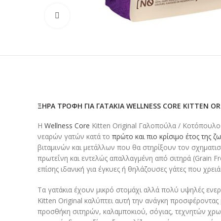
Κλικ για μεγέθυνση
ΞΗΡΆ ΤΡΟΦΉ ΓΙΑ ΓΑΤΆΚΙΑ WELLNESS CORE KITTEN O
Η
Wellness Core
Kitten Original Γαλοπούλα / Κοτόπουλο 
νεαρών γατών κατά το
πρώτο και πιο κρίσιμο έτος της ζ
βιταμινών και μετάλλων που θα στηρίξουν τον σχηματισ
πρωτεΐνη και εντελώς απαλλαγμένη από σιτηρά (Grain Fre
επίσης ιδανική για έγκυες ή θηλάζουσες γάτες που χρε
Τα γατάκια έχουν μικρό στομάχι αλλά πολύ υψηλές ενερ
Kitten Original καλύπτει αυτή την ανάγκη προσφέροντας
προσθήκη σιτηρών, καλαμποκιού, σόγιας, τεχνητών χρωμ