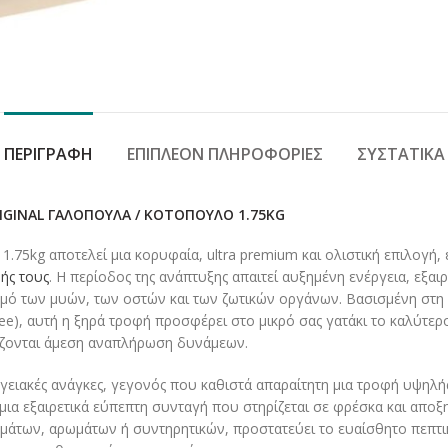
ΠΕΡΙΓΡΑΦΉ
ΕΠΙΠΛΈΟΝ ΠΛΗΡΟΦΟΡΊΕΣ
ΣΥΣΤΑΤΙΚΆ
RIGINAL ΓΑΛΟΠΟΎΛΑ / ΚΟΤΌΠΟΥΛΟ 1.75KG
1.75kg αποτελεί μια κορυφαία, ultra premium και ολιστική επιλογή,
ωής τους
. Η περίοδος της ανάπτυξης απαιτεί αυξημένη ενέργεια, εξαι
μό των μυών, των οστών και των ζωτικών οργάνων. Βασισμένη στη 
e), αυτή η ξηρά τροφή προσφέρει στο μικρό σας γατάκι το καλύτερο 
ιάζονται άμεση αναπλήρωση δυνάμεων.
γειακές ανάγκες, γεγονός που καθιστά απαραίτητη μια τροφή υψηλή
 μια εξαιρετικά εύπεπτη συνταγή που στηρίζεται σε φρέσκα και απ
άτων, αρωμάτων ή συντηρητικών, προστατεύει το ευαίσθητο πεπτικ