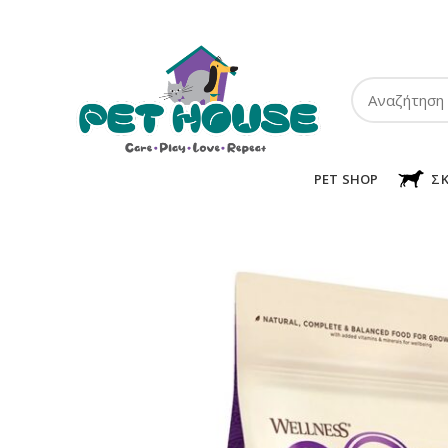
ΤΗΛ:
2102849911
-
2110131032
-
6943002233
PET SHOP
Σ