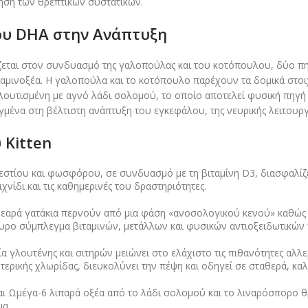
ηση των θρεπτικών συστατικών.
ου DHA στην Ανάπτυξη
ηρίζεται στον συνδυασμό της γαλοπούλας και του κοτόπουλου, δύο π
 αμινοξέα. Η γαλοπούλα και το κοτόπουλο παρέχουν τα δομικά στοι
λουτισμένη με αγνό λάδι σολομού, το οποίο αποτελεί φυσική πηγή 
ένα στη βέλτιστη ανάπτυξη του εγκεφάλου, της νευρικής λειτουργία
 Kitten
τίου και φωσφόρου, σε συνδυασμό με τη βιταμίνη D3, διασφαλίζει 
ιχνίδι και τις καθημερινές του δραστηριότητες.
εαρά γατάκια περνούν από μια φάση «ανοσολογικού κενού» καθώς απ
σχυρο σύμπλεγμα βιταμινών, μετάλλων και φυσικών αντιοξειδωτικών
 γλουτένης και σιτηρών μειώνει στο ελάχιστο τις πιθανότητες αλλ
ντερικής χλωρίδας, διευκολύνει την πέψη και οδηγεί σε σταθερά, κ
ι Ωμέγα-6 λιπαρά οξέα από το λάδι σολομού και το λιναρόσπορο θ
μα.