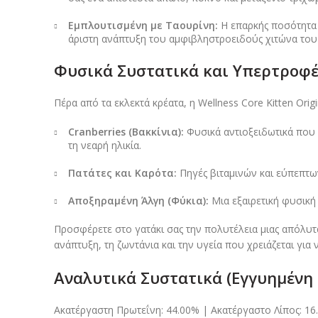
Εμπλουτισμένη με Ταουρίνη:
Η επαρκής ποσότητα τ
άριστη ανάπτυξη του αμφιβληστροειδούς χιτώνα του 
Φυσικά Συστατικά και Υπερτροφές
Πέρα από τα εκλεκτά κρέατα, η Wellness Core Kitten Or
Cranberries (Βακκίνια):
Φυσικά αντιοξειδωτικά που 
τη νεαρή ηλικία.
Πατάτες και Καρότα:
Πηγές βιταμινών και εύπεπτω
Αποξηραμένη Άλγη (Φύκια):
Μια εξαιρετική φυσική
Προσφέρετε στο γατάκι σας την πολυτέλεια μιας απόλυτ
ανάπτυξη, τη ζωντάνια και την υγεία που χρειάζεται για
Αναλυτικά Συστατικά (Εγγυημένη Σ
Ακατέργαστη Πρωτεΐνη: 44.00% | Ακατέργαστο Λίπος: 16