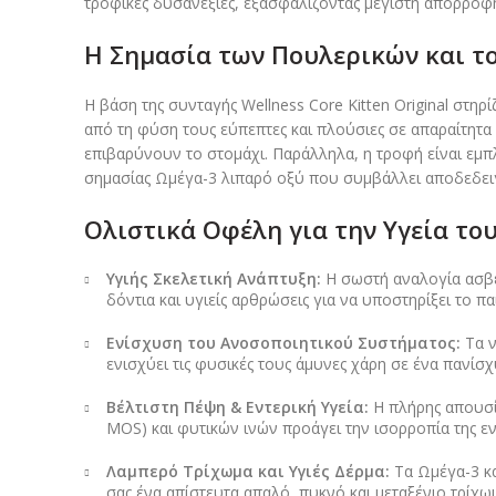
τροφικές δυσανεξίες, εξασφαλίζοντας μέγιστη απορρόφ
Η Σημασία των Πουλερικών και τ
Η βάση της συνταγής Wellness Core Kitten Original στ
από τη φύση τους εύπεπτες και πλούσιες σε απαραίτητα
επιβαρύνουν το στομάχι. Παράλληλα, η τροφή είναι εμπ
σημασίας Ωμέγα-3 λιπαρό οξύ που συμβάλλει αποδεδειγμ
Ολιστικά Οφέλη για την Υγεία του
Υγιής Σκελετική Ανάπτυξη:
Η σωστή αναλογία ασβεσ
δόντια και υγιείς αρθρώσεις για να υποστηρίξει το πα
Ενίσχυση του Ανοσοποιητικού Συστήματος:
Τα ν
ενισχύει τις φυσικές τους άμυνες χάρη σε ένα πανί
Βέλτιστη Πέψη & Εντερική Υγεία:
Η πλήρης απουσία
MOS) και φυτικών ινών προάγει την ισορροπία της ε
Λαμπερό Τρίχωμα και Υγιές Δέρμα:
Τα Ωμέγα-3 κα
σας ένα απίστευτα απαλό, πυκνό και μεταξένιο τρίχω