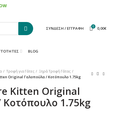
ΕΠΙΚΟΙΝΩΝΙΑ
FAQS
0
ΣΎΝΔΕΣΗ / ΕΓΓΡΑΦΉ
0,00
€
ΥΤΌΤΗΤΕΣ
BLOG
α
Τροφή για Γάτες
Ξηρά Τροφή Γάτας
itten Original Γαλοπούλα / Κοτόπουλο 1.75kg
e Kitten Original
 Κοτόπουλο 1.75kg