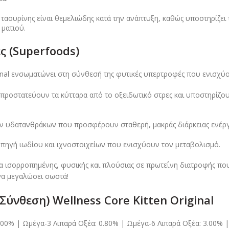
αουρίνης είναι θεμελιώδης κατά την ανάπτυξη, καθώς υποστηρίζει τη
ματιού.
 (Superfoods)
iginal ενσωματώνει στη σύνθεσή της φυτικές υπερτροφές που ενισχύο
προστατεύουν τα κύτταρα από το οξειδωτικό στρες και υποστηρίζο
ν υδατανθράκων που προσφέρουν σταθερή, μακράς διάρκειας ενέργει
 πηγή ιωδίου και ιχνοστοιχείων που ενισχύουν τον μεταβολισμό.
α ισορροπημένης, φυσικής και πλούσιας σε πρωτεΐνη διατροφής που
 να μεγαλώσει σωστά!
ύνθεση) Wellness Core Kitten Original
.00% | Ωμέγα-3 Λιπαρά Οξέα: 0.80% | Ωμέγα-6 Λιπαρά Οξέα: 3.00% |