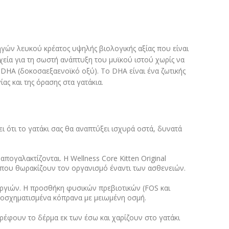
ηγών λευκού κρέατος υψηλής βιολογικής αξίας που είναι
χεία για τη σωστή ανάπτυξη του μυϊκού ιστού χωρίς να
DHA (δοκοσαεξαενοϊκό οξύ). Το DHA είναι ένα ζωτικής
ς και της όρασης στα γατάκια.
ότι το γατάκι σας θα αναπτύξει ισχυρά οστά, δυνατά
ογαλακτίζονται. Η Wellness Core Kitten Original
 που θωρακίζουν τον οργανισμό έναντι των ασθενειών.
εργιών. Η προσθήκη φυσικών πρεβιοτικών (FOS και
αλοσχηματισμένα κόπρανα με μειωμένη οσμή.
ρέφουν το δέρμα εκ των έσω και χαρίζουν στο γατάκι