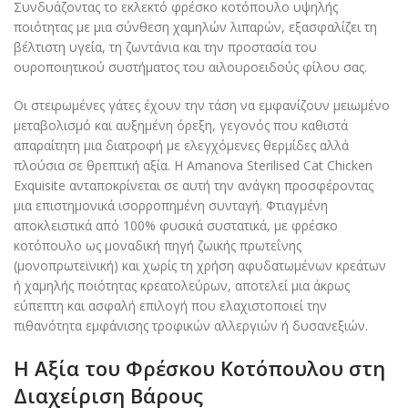
Συνδυάζοντας το εκλεκτό φρέσκο κοτόπουλο υψηλής
ποιότητας με μια σύνθεση χαμηλών λιπαρών, εξασφαλίζει τη
βέλτιστη υγεία, τη ζωντάνια και την προστασία του
ουροποιητικού συστήματος του αιλουροειδούς φίλου σας.
Οι στειρωμένες γάτες έχουν την τάση να εμφανίζουν μειωμένο
μεταβολισμό και αυξημένη όρεξη, γεγονός που καθιστά
απαραίτητη μια διατροφή με ελεγχόμενες θερμίδες αλλά
πλούσια σε θρεπτική αξία. Η Amanova Sterilised Cat Chicken
Exquisite ανταποκρίνεται σε αυτή την ανάγκη προσφέροντας
μια επιστημονικά ισορροπημένη συνταγή. Φτιαγμένη
αποκλειστικά από 100% φυσικά συστατικά, με φρέσκο
κοτόπουλο ως μοναδική πηγή ζωικής πρωτεΐνης
(μονοπρωτεϊνική) και χωρίς τη χρήση αφυδατωμένων κρεάτων
ή χαμηλής ποιότητας κρεατολεύρων, αποτελεί μια άκρως
εύπεπτη και ασφαλή επιλογή που ελαχιστοποιεί την
πιθανότητα εμφάνισης τροφικών αλλεργιών ή δυσανεξιών.
Η Αξία του Φρέσκου Κοτόπουλου στη
Διαχείριση Βάρους