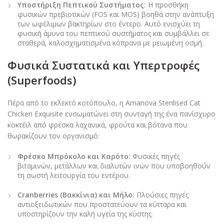
Υποστήριξη Πεπτικού Συστήματος:
Η προσθήκη
φυσικών πρεβιοτικών (FOS και MOS) βοηθά στην ανάπτυξη
των ωφέλιμων βακτηρίων στο έντερο. Αυτό ενισχύει τη
φυσική άμυνα του πεπτικού συστήματος και συμβάλλει σε
σταθερά, καλοσχηματισμένα κόπρανα με μειωμένη οσμή.
Φυσικά Συστατικά και Υπερτροφές
(Superfoods)
Πέρα από το εκλεκτό κοτόπουλο, η Amanova Sterilised Cat
Chicken Exquisite ενσωματώνει στη συνταγή της ένα πανίσχυρο
κοκτέιλ από φρέσκα λαχανικά, φρούτα και βότανα που
θωρακίζουν τον οργανισμό:
Φρέσκο Μπρόκολο και Καρότο:
Φυσικές πηγές
βιταμινών, μετάλλων και διαλυτών ινών που υποβοηθούν
τη σωστή λειτουργία του εντέρου.
Cranberries (Βακκίνια) και Μήλο:
Πλούσιες πηγές
αντιοξειδωτικών που προστατεύουν τα κύτταρα και
υποστηρίζουν την καλή υγεία της κύστης.