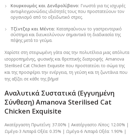
Κουρκουμάς και Δενδρολίβανο:
Γνωστά για τις ισχυρές
αντιφλεγμονώδεις ιδιότητές τους που προστατεύουν τον
οργανισμό από το οξειδωτικό στρες.
Τζίντζερ και Μέντα:
Καταπραΰνουν το γαστρεντερικό
σύστημα και διευκολύνουν σημαντικά τη διαδικασία της
πέψης μετά το γεύμα.
Χαρίστε στη στειρωμένη γάτα σας την πολυτέλεια μιας απόλυτα
ισορροπημένης, φυσικής και θρεπτικής διατροφής Amanova
Sterilised Cat Chicken Exquisite που προστατεύει το σώμα της
και της προσφέρει την ενέργεια, τη γεύση και τη ζωντάνια που
της αξίζει σε κάθε της βήμα!
Αναλυτικά Συστατικά (Εγγυημένη
Σύνθεση) Amanova Sterilised Cat
Chicken Exquisite
Ακατέργαστη Πρωτεΐνη: 37.00% | Ακατέργαστο Λίπος: 12.00% |
Ωμέγα-3 Λιπαρά Οξέα: 0.35% | Ωμέγα-6 Λιπαρά Οξέα: 1.90% |