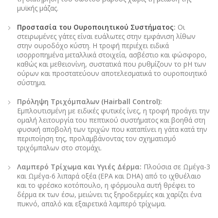
μυϊκής μάζας.
Προστασία του Ουροποιητικού Συστήματος
:
Οι
στειρωμένες γάτες είναι ευάλωτες στην εμφάνιση λίθων
στην ουροδόχο κύστη. Η τροφή περιέχει ειδικά
ισορροπημένα μεταλλικά στοιχεία, ασβέστιο και φώσφορο,
καθώς και μεθειονίνη, συστατικά που ρυθμίζουν το pH των
ούρων και προστατεύουν αποτελεσματικά το ουροποιητικό
σύστημα.
Πρόληψη Τριχόμπαλων (Hairball Control):
Εμπλουτισμένη με ειδικές φυτικές ίνες, η τροφή προάγει την
ομαλή λειτουργία του πεπτικού συστήματος και βοηθά στη
φυσική αποβολή των τριχών που καταπίνει η γάτα κατά την
περιποίηση της, προλαμβάνοντας τον σχηματισμό
τριχόμπαλων στο στομάχι.
Λαμπερό Τρίχωμα και Υγιές Δέρμα:
Πλούσια σε Ωμέγα-3
και Ωμέγα-6 λιπαρά οξέα (EPA και DHA) από το ιχθυέλαιο
και το φρέσκο κοτόπουλο, η φόρμουλα αυτή θρέφει το
δέρμα εκ των έσω, μειώνει τις ξηροδερμίες και χαρίζει ένα
πυκνό, απαλό και εξαιρετικά λαμπερό τρίχωμα.