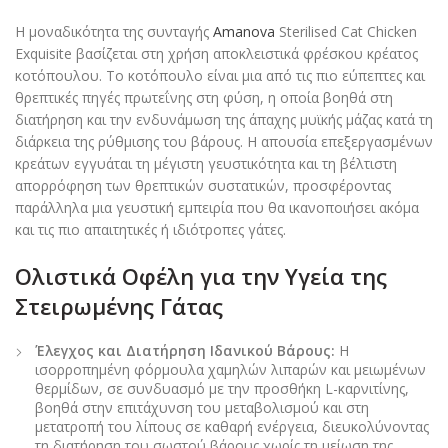
Η μοναδικότητα της συνταγής
Amanova
Sterilised Cat Chicken
Exquisite βασίζεται στη χρήση αποκλειστικά φρέσκου κρέατος
κοτόπουλου. Το κοτόπουλο είναι μια από τις πιο εύπεπτες και
θρεπτικές πηγές πρωτεΐνης στη φύση, η οποία βοηθά στη
διατήρηση και την ενδυνάμωση της άπαχης μυϊκής μάζας κατά τη
διάρκεια της ρύθμισης του βάρους. Η απουσία επεξεργασμένων
κρεάτων εγγυάται τη μέγιστη γευστικότητα και τη βέλτιστη
απορρόφηση των θρεπτικών συστατικών, προσφέροντας
παράλληλα μια γευστική εμπειρία που θα ικανοποιήσει ακόμα
και τις πιο απαιτητικές ή ιδιότροπες γάτες.
Ολιστικά Οφέλη για την Υγεία της
Στειρωμένης Γάτας
Έλεγχος και Διατήρηση Ιδανικού Βάρους:
Η
ισορροπημένη φόρμουλα χαμηλών λιπαρών και μειωμένων
θερμίδων, σε συνδυασμό με την προσθήκη L-καρνιτίνης,
βοηθά στην επιτάχυνση του μεταβολισμού και στη
μετατροπή του λίπους σε καθαρή ενέργεια, διευκολύνοντας
τη διατήρηση του σωστού βάρους χωρίς τη μείωση της